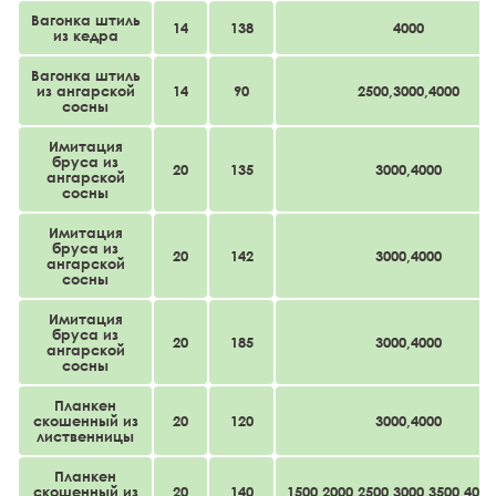
Вагонка штиль
14
138
4000
из кедра
Вагонка штиль
из ангарской
14
90
2500,3000,4000
сосны
Имитация
бруса из
20
135
3000,4000
ангарской
сосны
Имитация
бруса из
20
142
3000,4000
ангарской
сосны
Имитация
бруса из
20
185
3000,4000
ангарской
сосны
Планкен
скошенный из
20
120
3000,4000
лиственницы
Планкен
скошенный из
20
140
1500,2000,2500,3000,3500,4000