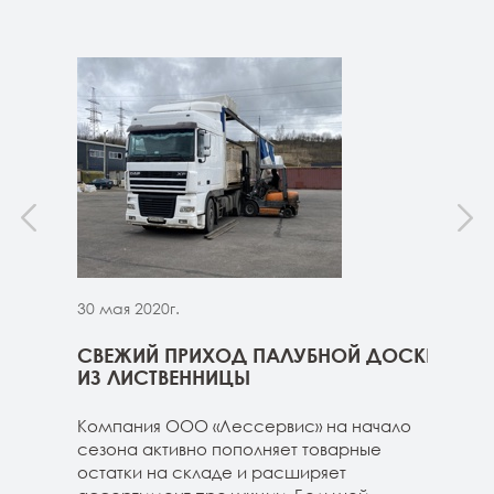
30 мая 2020г.
30 м
ННИЦЫ
СВЕЖИЙ ПРИХОД ПАЛУБНОЙ ДОСКИ
СВЕ
ГЕ
ИЗ ЛИСТВЕННИЦЫ
ДОС
 складе
Компания ООО «Лессервис» на начало
На 
3-4м
сезона активно пополняет товарные
мож
20-3-4м
остатки на складе и расширяет
парк