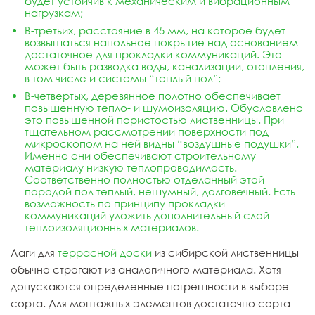
будет устойчив к механическим и вибрационным
нагрузкам;
В-третьих, расстояние в 45 мм, на которое будет
возвышаться
напольное покрытие
над основанием
достаточное для прокладки коммуникаций. Это
может быть разводка воды, канализации, отопления,
в том числе и системы “теплый пол”;
В-четвертых, деревянное полотно обеспечивает
повышенную тепло- и шумоизоляцию. Обусловлено
это повышенной пористостью лиственницы. При
тщательном рассмотрении поверхности под
микроскопом на ней видны “воздушные подушки”.
Именно они обеспечивают строительному
материалу низкую теплопроводимость.
Соответственно полностью отделанный этой
породой пол теплый, нешумный, долговечный. Есть
возможность по принципу прокладки
коммуникаций уложить дополнительный слой
теплоизоляционных материалов.
Лаги для
террасной доски
из сибирской лиственницы
обычно строгают из аналогичного материала. Хотя
допускаются определенные погрешности в выборе
сорта. Для монтажных элементов достаточно сорта