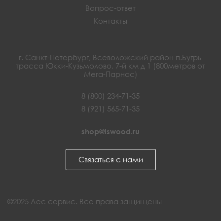
Вопрос-ответ
Контакты
г. Санкт-Петербург, Всеволожский район п.Бугры
трасса Юкки-Кузьмолово, 7-й км д 1 (800метров от
Мега-Парнас)
8 (800) 234-71-35
8 (921) 565-71-35
shop@lswood.ru
Связаться с нами
©2025 Лес сервис. Все права защищены