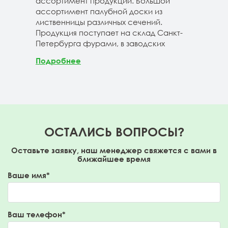
40-3-4м
ассортимент продукции. Большой
сле
ассортимент палубной доски из
19-1
лиственницы различных сечений.
1980
Продукция поступает на склад Санкт-
670м
Петербурга фурами, в заводских
Под
Подробнее
ОСТАЛИСЬ ВОПРОСЫ?
Оставьте заявку, наш менеджер свяжется с вами в
ближайшее время
Ваше имя*
Ваш телефон*