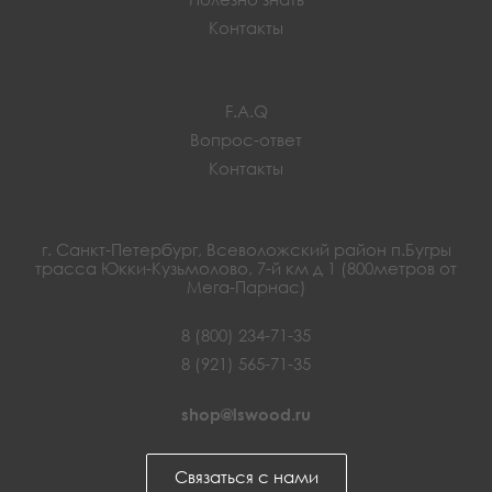
Контакты
F.A.Q
Вопрос-ответ
Контакты
г. Санкт-Петербург, Всеволожский район п.Бугры
трасса Юкки-Кузьмолово, 7-й км д 1 (800метров от
Мега-Парнас)
8 (800) 234-71-35
8 (921) 565-71-35
shop@lswood.ru
Связаться с нами