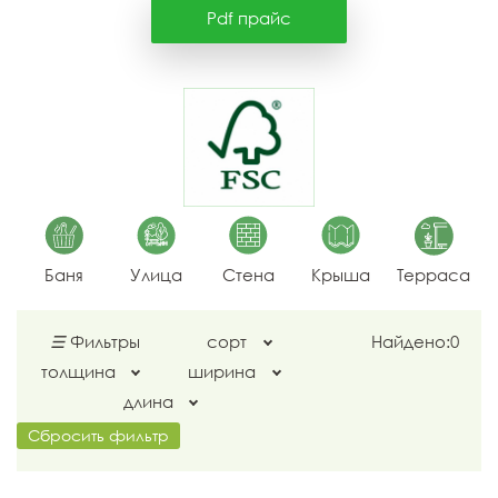
Pdf прайс
Баня
Улица
Стена
Крыша
Терраса
☰
Фильтры
сорт
Найдено:
0
толщина
ширина
длина
Сбросить фильтр