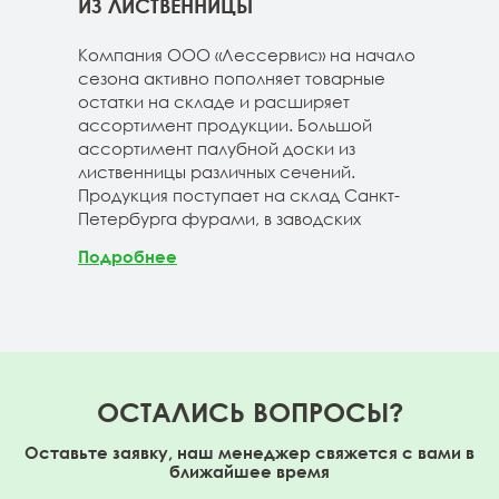
ГЕ
ИЗ ЛИСТВЕННИЦЫ
ДОС
 складе
Компания ООО «Лессервис» на начало
На 
3-4м
сезона активно пополняет товарные
мож
20-3-4м
остатки на складе и расширяет
парк
40-3-4м
ассортимент продукции. Большой
сле
ассортимент палубной доски из
19-1
лиственницы различных сечений.
1980
Продукция поступает на склад Санкт-
670м
Петербурга фурами, в заводских
Под
Подробнее
ОСТАЛИСЬ ВОПРОСЫ?
Оставьте заявку, наш менеджер свяжется с вами в
ближайшее время