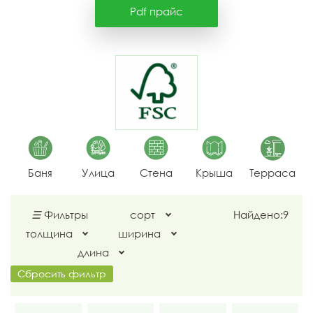
Pdf прайс
Баня
Улица
Стена
Крыша
Терраса
☰
Фильтры
сорт
Найдено:
9
толщина
ширина
длина
Сбросить фильтр