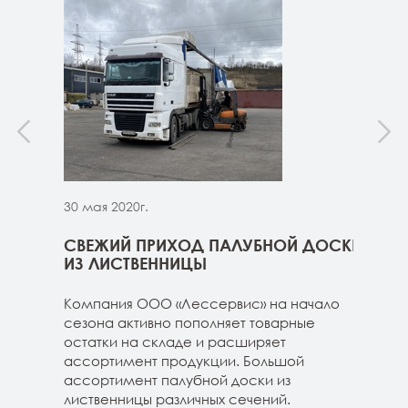
30 мая 2020г.
30 м
ННИЦЫ
СВЕЖИЙ ПРИХОД ПАЛУБНОЙ ДОСКИ
СВЕ
ГЕ
ИЗ ЛИСТВЕННИЦЫ
ДОС
 складе
Компания ООО «Лессервис» на начало
На 
3-4м
сезона активно пополняет товарные
мож
20-3-4м
остатки на складе и расширяет
парк
40-3-4м
ассортимент продукции. Большой
сле
ассортимент палубной доски из
19-1
лиственницы различных сечений.
1980