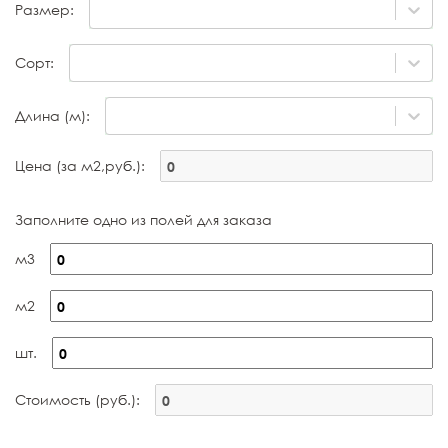
Размер:
Сорт:
Длина (м):
Цена (за м2,руб.):
Заполните одно из полей для заказа
м3
м2
шт.
Стоимость (руб.):