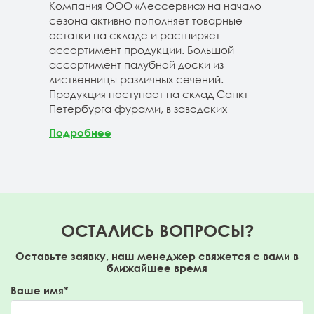
 складе
Компания ООО «Лессервис» на начало
На 
3-4м
сезона активно пополняет товарные
мож
20-3-4м
остатки на складе и расширяет
парк
40-3-4м
ассортимент продукции. Большой
сле
ассортимент палубной доски из
19-1
лиственницы различных сечений.
1980
Продукция поступает на склад Санкт-
670м
Петербурга фурами, в заводских
Под
Подробнее
ОСТАЛИСЬ ВОПРОСЫ?
Оставьте заявку, наш менеджер свяжется с вами в
ближайшее время
Ваше имя*