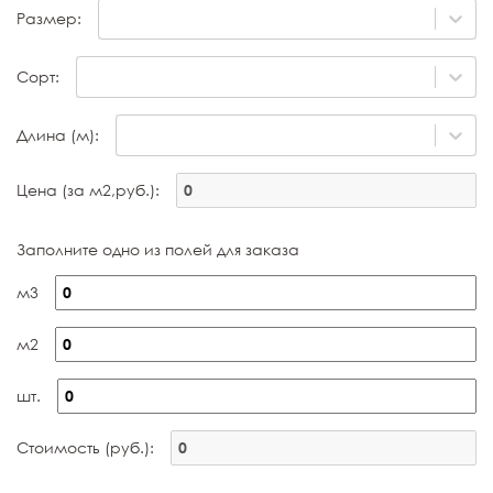
Размер:
Сорт:
Длина (м):
Цена (за м2,руб.):
Заполните одно из полей для заказа
м3
м2
шт.
Стоимость (руб.):