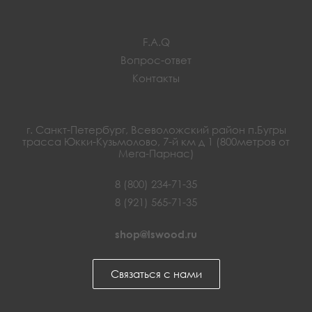
F.A.Q
Вопрос-ответ
Контакты
г. Санкт-Петербург, Всеволожский район п.Бугры
трасса Юкки-Кузьмолово, 7-й км д 1 (800метров от
Мега-Парнас)
8 (800) 234-71-35
8 (921) 565-71-35
shop@lswood.ru
Связаться с нами