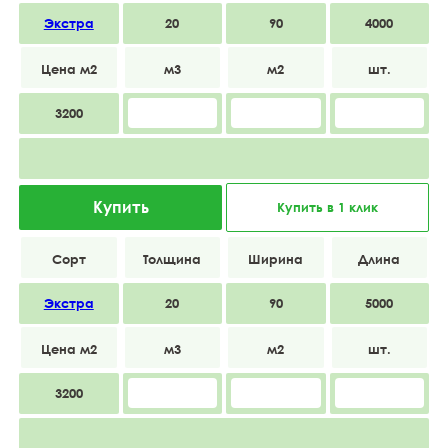
Экстра
20
90
4000
3200
Купить
Купить в 1 клик
Экстра
20
90
5000
3200