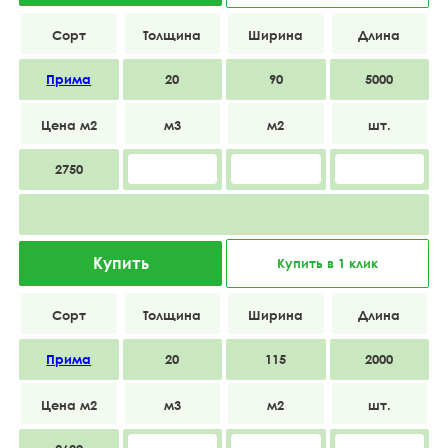
Прима
20
90
5000
2750
Купить
Купить в 1 клик
Прима
20
115
2000