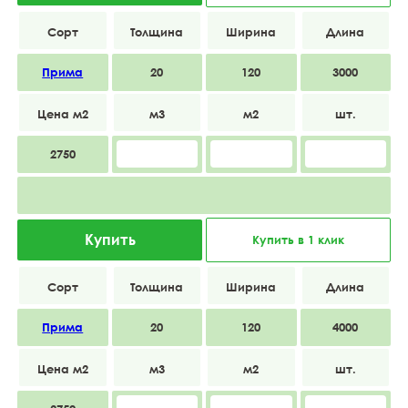
Прима
20
120
3000
2750
Купить
Купить в 1 клик
Прима
20
120
4000