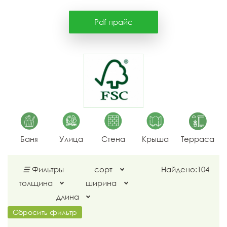
Pdf прайс
Баня
Улица
Стена
Крыша
Терраса
☰
Фильтры
сорт
Найдено:
104
толщина
ширина
длина
Сбросить фильтр