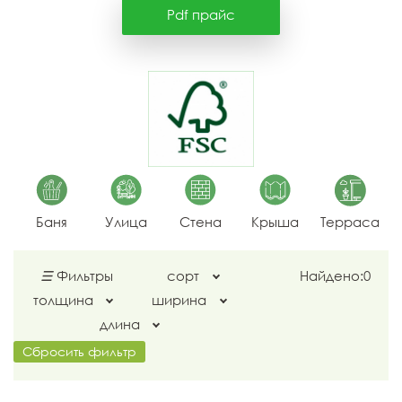
Pdf прайс
Баня
Улица
Стена
Крыша
Терраса
☰
Фильтры
сорт
Найдено:
0
толщина
ширина
длина
Сбросить фильтр