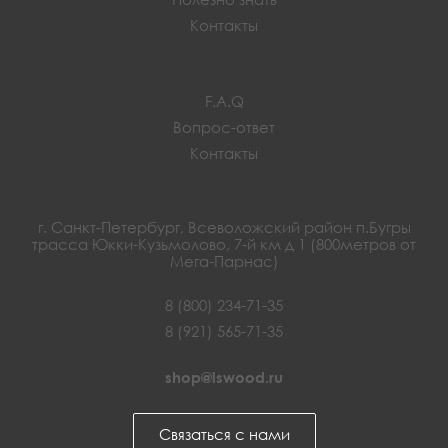
Контакты
F.A.Q
Вопрос-ответ
Контакты
г. Санкт-Петербург, Всеволожский район п.Бугры
трасса Юкки-Кузьмолово, 7-й км д 1 (800метров от
Мега-Парнас)
8 (800) 234-71-35
8 (921) 565-71-35
shop@lswood.ru
Связаться с нами