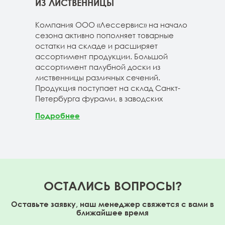
ГЕ
ИЗ ЛИСТВЕННИЦЫ
ДОС
 складе
Компания ООО «Лессервис» на начало
На 
3-4м
сезона активно пополняет товарные
мож
20-3-4м
остатки на складе и расширяет
парк
40-3-4м
ассортимент продукции. Большой
сле
ассортимент палубной доски из
19-1
лиственницы различных сечений.
1980
Продукция поступает на склад Санкт-
670м
Петербурга фурами, в заводских
Под
Подробнее
ОСТАЛИСЬ ВОПРОСЫ?
Оставьте заявку, наш менеджер свяжется с вами в
ближайшее время