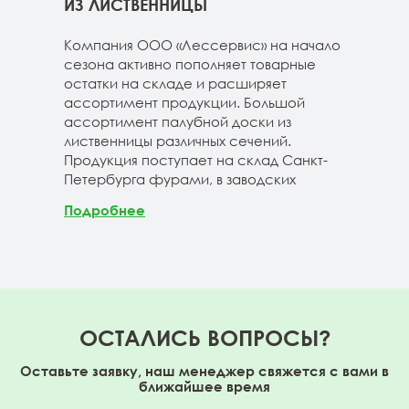
ГЕ
ИЗ ЛИСТВЕННИЦЫ
ДОС
 складе
Компания ООО «Лессервис» на начало
На 
3-4м
сезона активно пополняет товарные
мож
20-3-4м
остатки на складе и расширяет
парк
40-3-4м
ассортимент продукции. Большой
сле
ассортимент палубной доски из
19-1
лиственницы различных сечений.
1980
Продукция поступает на склад Санкт-
670м
Петербурга фурами, в заводских
Под
Подробнее
ОСТАЛИСЬ ВОПРОСЫ?
Оставьте заявку, наш менеджер свяжется с вами в
ближайшее время