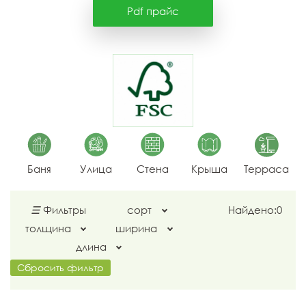
Pdf прайс
Баня
Улица
Стена
Крыша
Терраса
☰
Фильтры
сорт
Найдено:
0
толщина
ширина
длина
Сбросить фильтр