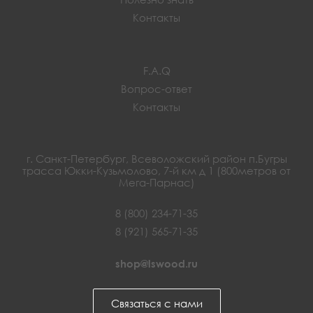
Контакты
F.A.Q
Вопрос-ответ
Контакты
г. Санкт-Петербург, Всеволожский район п.Бугры
трасса Юкки-Кузьмолово, 7-й км д 1 (800метров от
Мега-Парнас)
8 (800) 234-71-35
8 (921) 565-71-35
shop@lswood.ru
Связаться с нами