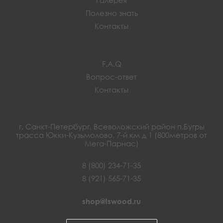
Полезно знать
Контакты
F.A.Q
Вопрос-ответ
Контакты
г. Санкт-Петербург, Всеволожский район п.Бугры
трасса Юкки-Кузьмолово, 7-й км д 1 (800метров от
Мега-Парнас)
8 (800) 234-71-35
8 (921) 565-71-35
shop@lswood.ru