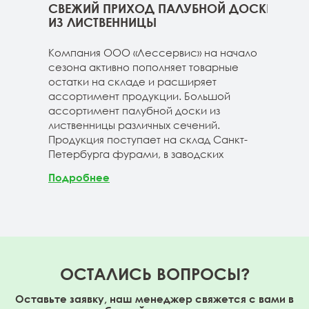
ННИЦЫ
СВЕЖИЙ ПРИХОД ПАЛУБНОЙ ДОСКИ
СВЕ
ГЕ
ИЗ ЛИСТВЕННИЦЫ
ДОС
 складе
Компания ООО «Лессервис» на начало
На 
3-4м
сезона активно пополняет товарные
мож
20-3-4м
остатки на складе и расширяет
парк
40-3-4м
ассортимент продукции. Большой
сле
ассортимент палубной доски из
19-1
лиственницы различных сечений.
1980
Продукция поступает на склад Санкт-
670м
Петербурга фурами, в заводских
Под
Подробнее
ОСТАЛИСЬ ВОПРОСЫ?
Оставьте заявку, наш менеджер свяжется с вами в