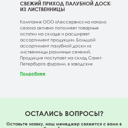
ННИЦЫ
СВЕЖИЙ ПРИХОД ПАЛУБНОЙ ДОСКИ
СВЕ
ГЕ
ИЗ ЛИСТВЕННИЦЫ
ДОС
 складе
Компания ООО «Лессервис» на начало
На 
3-4м
сезона активно пополняет товарные
мож
20-3-4м
остатки на складе и расширяет
парк
40-3-4м
ассортимент продукции. Большой
сле
ассортимент палубной доски из
19-1
лиственницы различных сечений.
1980
Продукция поступает на склад Санкт-
670м
Петербурга фурами, в заводских
Под
Подробнее
ОСТАЛИСЬ ВОПРОСЫ?
Оставьте заявку, наш менеджер свяжется с вами в