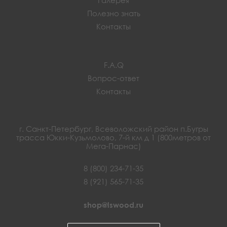
Полезно знать
Контакты
F.A.Q
Вопрос-ответ
Контакты
г. Санкт-Петербург, Всеволожский район п.Бугры
трасса Юкки-Кузьмолово, 7-й км д 1 (800метров от
Мега-Парнас)
8 (800) 234-71-35
8 (921) 565-71-35
shop@lswood.ru