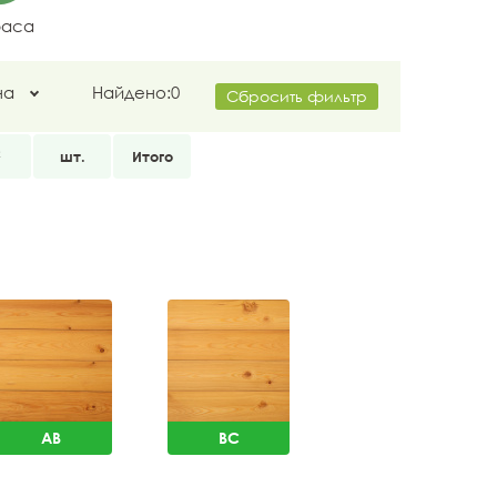
раса
на
Найдено:
0
Сбросить фильтр
2
шт.
Итого
AB
BC