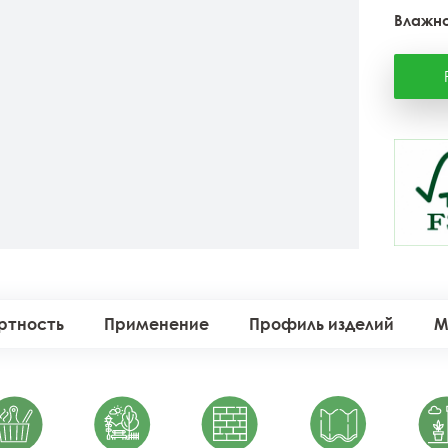
Влажно
ртность
Применение
Профиль изделий
М