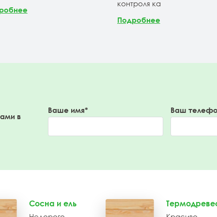
контроля ка
робнее
Подробнее
Ваше имя*
Ваш телефо
вами в
Сосна и ель
Термодреве
Недорого
Красиво