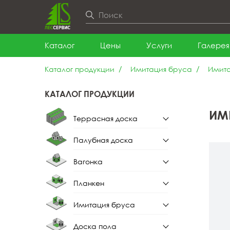
Каталог
Цены
Услуги
Галерея
Каталог продукции
Имитация бруса
Имита
КАТАЛОГ ПРОДУКЦИИ
ИМ
Террасная доска
Палубная доска
Террасная доска из
лиственницы
Вагонка
Палубная доска из
лиственницы
Планкен
Вагонка штиль
Имитация бруса
Планкен прямой
Вагонка штиль из
лиственницы
Доска пола