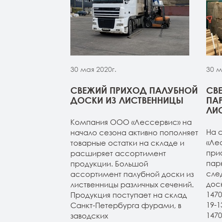
30 мая 2020г.
30 м
МОЙ ИЗ
СВЕЖИЙ ПРИХОД ПАЛУБНОЙ
СВ
 НА СКЛАДЕ В
ДОСКИ ИЗ ЛИСТВЕННИЦЫ
ПА
УРГЕ
ЛИ
Компания ООО «Лессервис» на
из лиственницы
На 
начало сезона активно пополняет
т-Петербурге.
«Ле
товарные остатки на складе и
4м (все сорта в
при
расширяет ассортимент
н 20-120-3-4м
пар
продукции. Большой
ичие). Планкен
сле
ассортимент палубной доски из
АВ и экстра.
дос
лиственницы различных сечений.
147
Продукция поступает на склад
19-
Санкт-Петербурга фурами, в
147
заводских