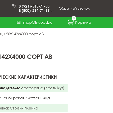
8 (921)-565-71-35
Обратный звонок
8 (800)-234-71-35
0
shop@lswood.ru
Корзина
цы 20x142x4000 сорт АB
42X4000 СОРТ АB
ЧЕСКИЕ ХАРАКТЕРИСТИКИ
зводитель:
Лессервис (г.Усть-Кут)
а:
сибирская лиственница
овка:
Стрейч пленка