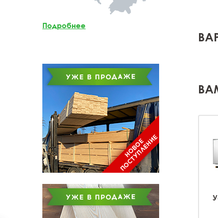
Мебельный щит из
лиственницы
Подробнее
ВА
Доска обрезная из
лиственницы
ВА
У