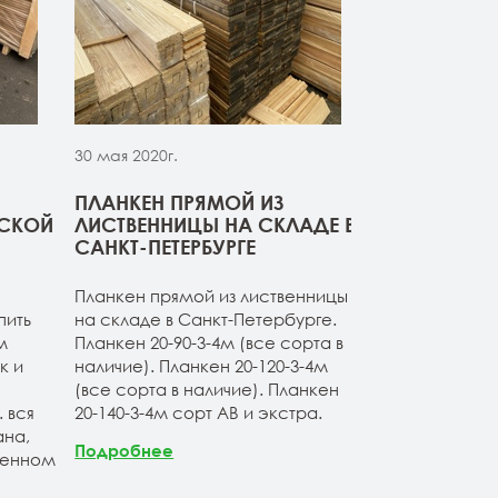
30 мая 2020г.
30 мая 2020г.
ПЛАНКЕН ПРЯМОЙ ИЗ
СВЕЖИЙ ПР
РСКОЙ
ЛИСТВЕННИЦЫ НА СКЛАДЕ В
ДОСКИ ИЗ 
САНКТ-ПЕТЕРБУРГЕ
Компания ОО
Планкен прямой из лиственницы
начало сезон
пить
на складе в Санкт-Петербурге.
товарные оста
м
Планкен 20-90-3-4м (все сорта в
расширяет а
к и
наличие). Планкен 20-120-3-4м
продукции. Б
(все сорта в наличие). Планкен
ассортимент 
 вся
20-140-3-4м сорт АВ и экстра.
лиственницы 
на,
Продукция по
Подробнее
венном
Санкт-Петерб
заводских