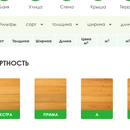
Баня
Улица
Стена
Крыша
Тер
Фильтры
сорт
толщина
ширина
дли
Цена
3
рт
Толщина
Ширина
Длина
м
м
2
м
РТНОСТЬ
КСТРА
ПРИМА
A