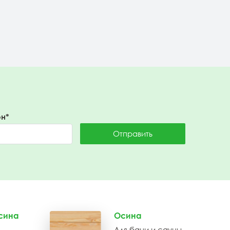
Подробнее
н*
Отправить
сина
Осина
Для бани и сауны