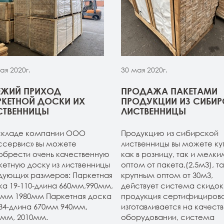
ая 2020г.
30 мая 2020г.
ЕЖИЙ ПРИХОД
ПРОДАЖА ПАКЕТАМИ
РКЕТНОЙ ДОСКИ ИХ
ПРОДУКЦИИ ИЗ СИБИ
СТВЕННИЦЫ
ЛИСТВЕННИЦЫ
складе компании ООО
Продукцию из сибирской
ссервис» вы можете
лиственницы вы можете ку
обрести очень качественную
как в розницу, так и мелки
кетную доску из лиственницы
оптом от пакета,(2.5м3), та
дующих размеров: Паркетная
крупным оптом от 30м3,
ка 19-110-длина 660мм,990мм,
действует система скидок.
0мм 1980мм Паркетная доска
продукция сертифицирова
134-длина 670мм 940мм,
изготавливается на качест
0мм, 2010мм.
оборудовании, система