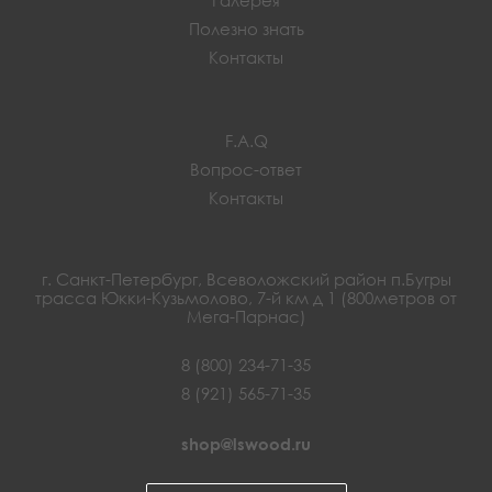
Полезно знать
Контакты
F.A.Q
Вопрос-ответ
Контакты
г. Санкт-Петербург, Всеволожский район п.Бугры
трасса Юкки-Кузьмолово, 7-й км д 1 (800метров от
Мега-Парнас)
8 (800) 234-71-35
8 (921) 565-71-35
shop@lswood.ru