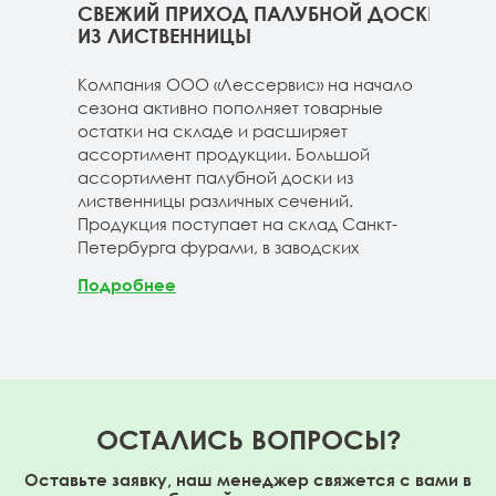
ННИЦЫ
СВЕЖИЙ ПРИХОД ПАЛУБНОЙ ДОСКИ
СВЕ
ГЕ
ИЗ ЛИСТВЕННИЦЫ
ДОС
 складе
Компания ООО «Лессервис» на начало
На 
3-4м
сезона активно пополняет товарные
мож
20-3-4м
остатки на складе и расширяет
парк
40-3-4м
ассортимент продукции. Большой
сле
ассортимент палубной доски из
19-1
лиственницы различных сечений.
1980
Продукция поступает на склад Санкт-
670м
Петербурга фурами, в заводских
Под
Подробнее
ОСТАЛИСЬ ВОПРОСЫ?
Оставьте заявку, наш менеджер свяжется с вами в