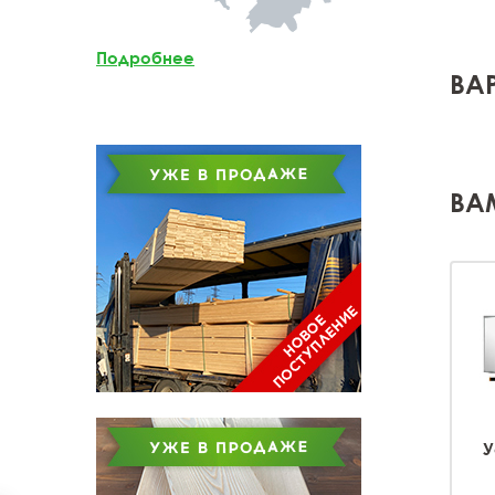
Мебельный щит из
лиственницы
Подробнее
ВА
Доска обрезная из
лиственницы
ВА
У