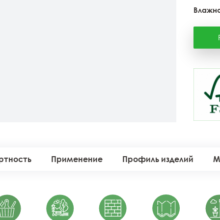
Влажно
ртность
Применение
Профиль изделий
М