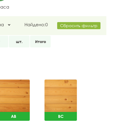
раса
на
Найдено:
0
Сбросить фильтр
2
шт.
Итого
AB
BC