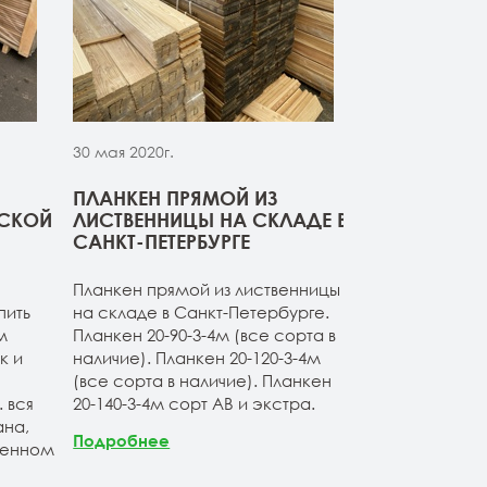
30 мая 2020г.
30 мая 2020г.
ПЛАНКЕН ПРЯМОЙ ИЗ
СВЕЖИЙ ПР
РСКОЙ
ЛИСТВЕННИЦЫ НА СКЛАДЕ В
ДОСКИ ИЗ 
САНКТ-ПЕТЕРБУРГЕ
Компания ОО
Планкен прямой из лиственницы
начало сезон
пить
на складе в Санкт-Петербурге.
товарные оста
м
Планкен 20-90-3-4м (все сорта в
расширяет а
к и
наличие). Планкен 20-120-3-4м
продукции. Б
(все сорта в наличие). Планкен
ассортимент 
 вся
20-140-3-4м сорт АВ и экстра.
лиственницы 
на,
Продукция по
Подробнее
венном
Санкт-Петерб
заводских