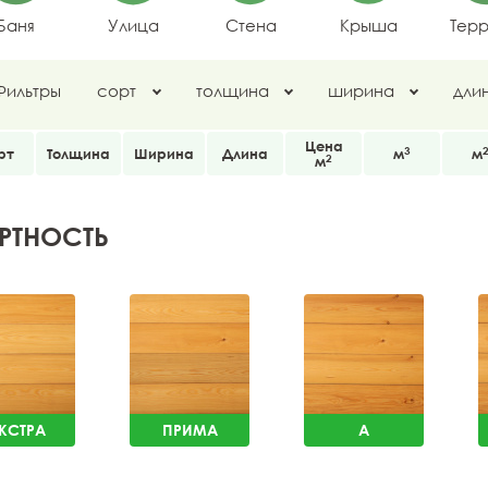
Баня
Улица
Стена
Крыша
Тер
Фильтры
сорт
толщина
ширина
дли
Цена
3
рт
Толщина
Ширина
Длина
м
м
2
м
РТНОСТЬ
КСТРА
ПРИМА
A