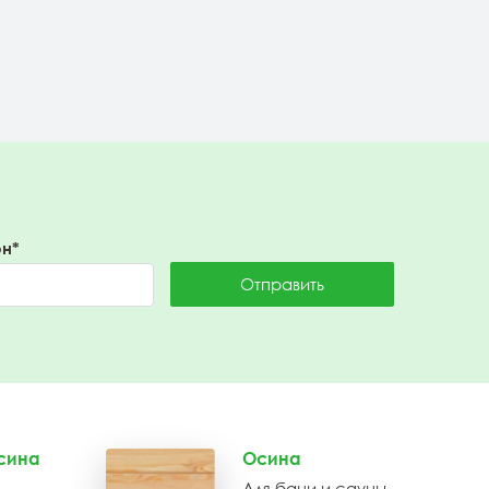
Подробнее
н*
Отправить
сина
Осина
Для бани и сауны