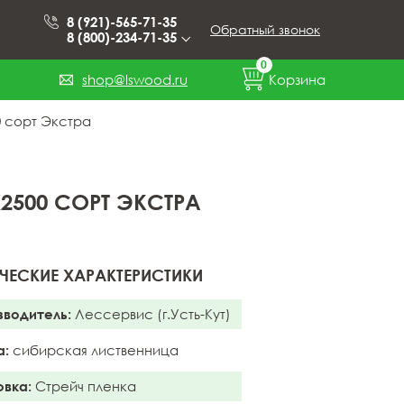
8 (921)-565-71-35
Обратный звонок
8 (800)-234-71-35
0
shop@lswood.ru
Корзина
0 сорт Экстра
2500 СОРТ ЭКСТРА
ЧЕСКИЕ ХАРАКТЕРИСТИКИ
зводитель:
Лессервис (г.Усть-Кут)
а:
сибирская лиственница
овка:
Стрейч пленка