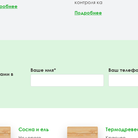
контроля ка
робнее
Подробнее
Ваше имя*
Ваш телефо
вами в
Сосна и ель
Термодреве
Недорого
Красиво