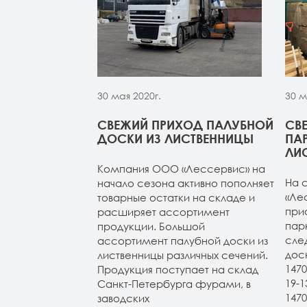
30 мая 2020г.
30 м
МОЙ ИЗ
СВЕЖИЙ ПРИХОД ПАЛУБНОЙ
СВ
 НА СКЛАДЕ В
ДОСКИ ИЗ ЛИСТВЕННИЦЫ
ПА
УРГЕ
ЛИ
Компания ООО «Лессервис» на
из лиственницы
На 
начало сезона активно пополняет
т-Петербурге.
«Ле
товарные остатки на складе и
4м (все сорта в
при
расширяет ассортимент
н 20-120-3-4м
пар
продукции. Большой
ичие). Планкен
сле
ассортимент палубной доски из
АВ и экстра.
дос
лиственницы различных сечений.
147
Продукция поступает на склад
19-
Санкт-Петербурга фурами, в
147
заводских