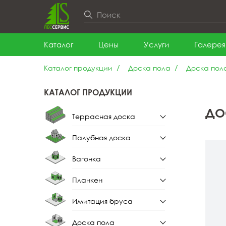
Каталог
Цены
Услуги
Галерея
Каталог продукции
Доска пола
Доска пола
КАТАЛОГ ПРОДУКЦИИ
ДО
Террасная доска
Палубная доска
Террасная доска из
лиственницы
Вагонка
Палубная доска из
лиственницы
Планкен
Вагонка штиль
Имитация бруса
Планкен прямой
Вагонка штиль из
лиственницы
Доска пола