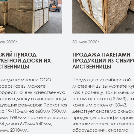
ая 2020г.
30 мая 2020г.
ЕЖИЙ ПРИХОД
ПРОДАЖА ПАКЕТАМИ
РКЕТНОЙ ДОСКИ ИХ
ПРОДУКЦИИ ИЗ СИБИ
СТВЕННИЦЫ
ЛИСТВЕННИЦЫ
складе компании ООО
Продукцию из сибирской
ссервис» вы можете
лиственницы вы можете ку
обрести очень качественную
как в розницу, так и мелки
кетную доску из лиственницы
оптом от пакета,(2.5м3), та
дующих размеров: Паркетная
крупным оптом от 30м3,
ка 19-110-длина 660мм,990мм,
действует система скидок.
0мм 1980мм Паркетная доска
продукция сертифицирова
134-длина 670мм 940мм,
изготавливается на качест
0мм, 2010мм.
оборудовании, система