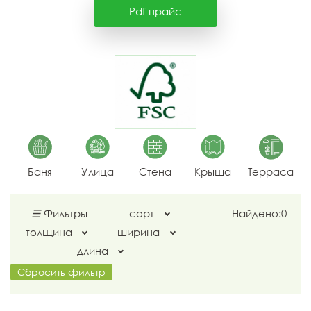
Pdf прайс
Баня
Улица
Стена
Крыша
Терраса
☰
Фильтры
сорт
Найдено:
0
толщина
ширина
длина
Сбросить фильтр