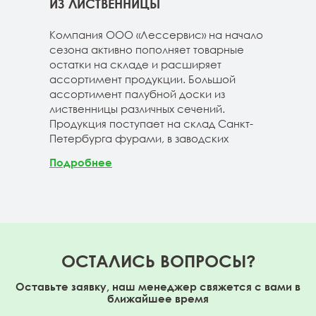
ГЕ
ИЗ ЛИСТВЕННИЦЫ
ДОС
 складе
Компания ООО «Лессервис» на начало
На 
3-4м
сезона активно пополняет товарные
мож
20-3-4м
остатки на складе и расширяет
парк
40-3-4м
ассортимент продукции. Большой
сле
ассортимент палубной доски из
19-1
лиственницы различных сечений.
1980
Продукция поступает на склад Санкт-
670м
Петербурга фурами, в заводских
Под
Подробнее
ОСТАЛИСЬ ВОПРОСЫ?
Оставьте заявку, наш менеджер свяжется с вами в
ближайшее время