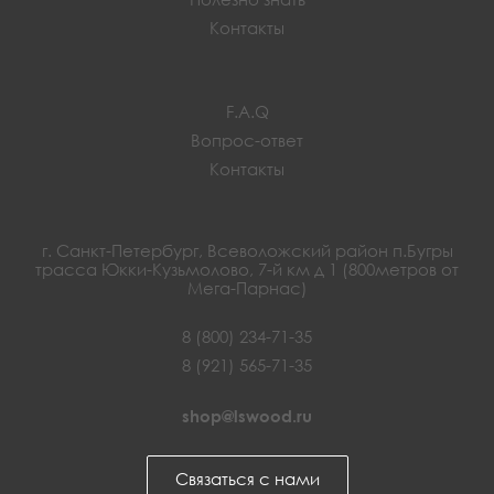
Контакты
F.A.Q
Вопрос-ответ
Контакты
г. Санкт-Петербург, Всеволожский район п.Бугры
трасса Юкки-Кузьмолово, 7-й км д 1 (800метров от
Мега-Парнас)
8 (800) 234-71-35
8 (921) 565-71-35
shop@lswood.ru
Связаться с нами