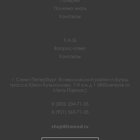
Полезно знать
Контакты
F.A.Q
Вопрос-ответ
Контакты
г. Санкт-Петербург, Всеволожский район п.Бугры
трасса Юкки-Кузьмолово, 7-й км д 1 (800метров от
Мега-Парнас)
8 (800) 234-71-35
8 (921) 565-71-35
shop@lswood.ru