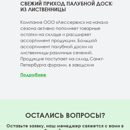
ННИЦЫ
СВЕЖИЙ ПРИХОД ПАЛУБНОЙ ДОСКИ
СВЕ
ГЕ
ИЗ ЛИСТВЕННИЦЫ
ДОС
 складе
Компания ООО «Лессервис» на начало
На 
3-4м
сезона активно пополняет товарные
мож
20-3-4м
остатки на складе и расширяет
парк
40-3-4м
ассортимент продукции. Большой
сле
ассортимент палубной доски из
19-1
лиственницы различных сечений.
1980
Продукция поступает на склад Санкт-
670м
Петербурга фурами, в заводских
Под
Подробнее
ОСТАЛИСЬ ВОПРОСЫ?
Оставьте заявку, наш менеджер свяжется с вами в