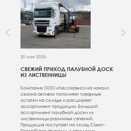
30 мая 2020г.
30 м
ННИЦЫ
СВЕЖИЙ ПРИХОД ПАЛУБНОЙ ДОСКИ
СВЕ
ГЕ
ИЗ ЛИСТВЕННИЦЫ
ДОС
 складе
Компания ООО «Лессервис» на начало
На 
3-4м
сезона активно пополняет товарные
мож
20-3-4м
остатки на складе и расширяет
парк
40-3-4м
ассортимент продукции. Большой
сле
ассортимент палубной доски из
19-1
лиственницы различных сечений.
1980
Продукция поступает на склад Санкт-
670м
Петербурга фурами, в заводских