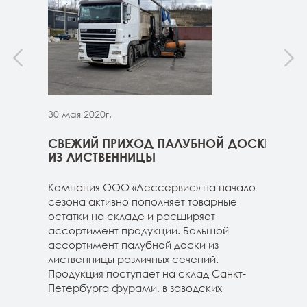
30 мая 2020г.
30 м
ННИЦЫ
СВЕЖИЙ ПРИХОД ПАЛУБНОЙ ДОСКИ
СВЕ
ГЕ
ИЗ ЛИСТВЕННИЦЫ
ДОС
 складе
Компания ООО «Лессервис» на начало
На 
3-4м
сезона активно пополняет товарные
мож
20-3-4м
остатки на складе и расширяет
парк
40-3-4м
ассортимент продукции. Большой
сле
ассортимент палубной доски из
19-1
лиственницы различных сечений.
1980
Продукция поступает на склад Санкт-
670м
Петербурга фурами, в заводских
Под