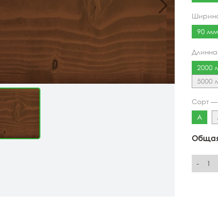
Ширин
90 мм
Длинн
2000 
5000 
Сорт 
А
Общая
-