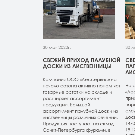
30 мая 2020г.
30 м
МОЙ ИЗ
СВЕЖИЙ ПРИХОД ПАЛУБНОЙ
СВ
 НА СКЛАДЕ В
ДОСКИ ИЗ ЛИСТВЕННИЦЫ
ПА
УРГЕ
ЛИ
Компания ООО «Лессервис» на
из лиственницы
На 
начало сезона активно пополняет
т-Петербурге.
«Ле
товарные остатки на складе и
4м (все сорта в
при
расширяет ассортимент
н 20-120-3-4м
пар
продукции. Большой
ичие). Планкен
сле
ассортимент палубной доски из
АВ и экстра.
дос
лиственницы различных сечений.
147
Продукция поступает на склад
19-
Санкт-Петербурга фурами, в