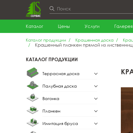
Каталог
Цены
Услуги
Галерея
Каталог продукции
Крашенная доска
Краш
Крашенный планкен прямой из лиственницы
КАТАЛОГ ПРОДУКЦИИ
КР
Террасная доска
Палубная доска
Террасная доска из
лиственницы
Вагонка
Палубная доска из
лиственницы
Планкен
Вагонка штиль
Имитация бруса
Планкен прямой
Вагонка штиль из