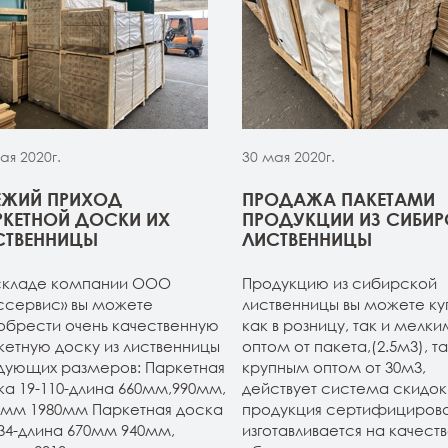
ая 2020г.
30 мая 2020г.
ЕЖИЙ ПРИХОД
ПРОДАЖА ПАКЕТАМИ
РКЕТНОЙ ДОСКИ ИХ
ПРОДУКЦИИ ИЗ СИБИ
СТВЕННИЦЫ
ЛИСТВЕННИЦЫ
складе компании ООО
Продукцию из сибирской
ссервис» вы можете
лиственницы вы можете ку
обрести очень качественную
как в розницу, так и мелки
кетную доску из лиственницы
оптом от пакета,(2.5м3), та
дующих размеров: Паркетная
крупным оптом от 30м3,
ка 19-110-длина 660мм,990мм,
действует система скидок.
0мм 1980мм Паркетная доска
продукция сертифицирова
134-длина 670мм 940мм,
изготавливается на качест