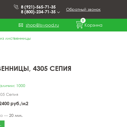
8 (921)-565-71-35
Обратный звонок
8 (800)-234-71-35
0
shop@lswood.ru
Корзина
из лиственницы
ЕННИЦЫ, 4305 СЕПИЯ
наличии: 1000
305 Сепия
2400
руб./м2
на —
20 мм.
.