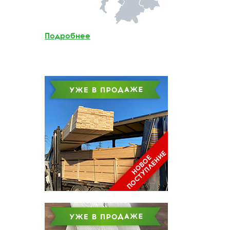
Мебельный щит из
лиственницы
Подробнее
Доска обрезная из
лиственницы