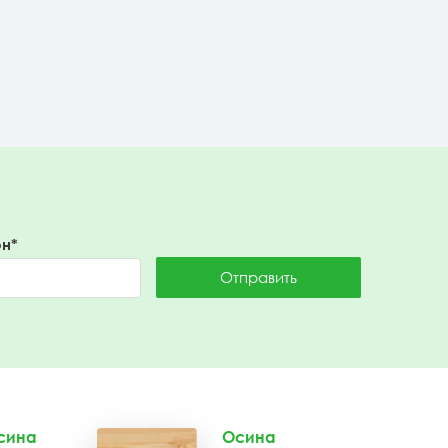
заводских
Подробнее
н*
Отправить
сина
Осина