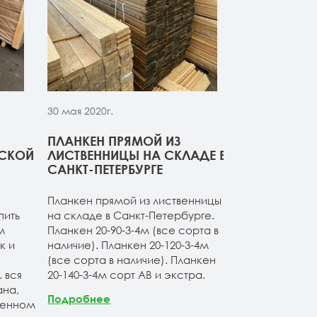
30 мая 2020г.
30 мая 2020г.
ПЛАНКЕН ПРЯМОЙ ИЗ
СВЕЖИЙ ПР
РСКОЙ
ЛИСТВЕННИЦЫ НА СКЛАДЕ В
ДОСКИ ИЗ 
САНКТ-ПЕТЕРБУРГЕ
Компания ОО
Планкен прямой из лиственницы
начало сезон
пить
на складе в Санкт-Петербурге.
товарные оста
м
Планкен 20-90-3-4м (все сорта в
расширяет а
к и
наличие). Планкен 20-120-3-4м
продукции. Б
(все сорта в наличие). Планкен
ассортимент 
 вся
20-140-3-4м сорт АВ и экстра.
лиственницы 
на,
Продукция по
Подробнее
венном
Санкт-Петерб