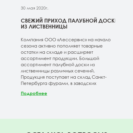
30 мая 2020г.
30 м
ННИЦЫ
СВЕЖИЙ ПРИХОД ПАЛУБНОЙ ДОСКИ
СВЕ
ГЕ
ИЗ ЛИСТВЕННИЦЫ
ДОС
 складе
Компания ООО «Лессервис» на начало
На 
3-4м
сезона активно пополняет товарные
мож
20-3-4м
остатки на складе и расширяет
парк
40-3-4м
ассортимент продукции. Большой
сле
ассортимент палубной доски из
19-1
лиственницы различных сечений.
1980
Продукция поступает на склад Санкт-
670м
Петербурга фурами, в заводских
Под
Подробнее