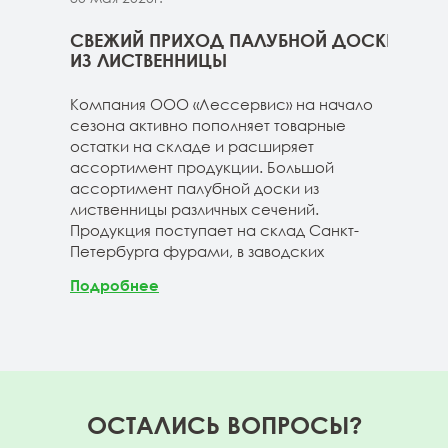
ННИЦЫ
СВЕЖИЙ ПРИХОД ПАЛУБНОЙ ДОСКИ
СВЕ
ГЕ
ИЗ ЛИСТВЕННИЦЫ
ДОС
 складе
Компания ООО «Лессервис» на начало
На 
3-4м
сезона активно пополняет товарные
мож
20-3-4м
остатки на складе и расширяет
парк
40-3-4м
ассортимент продукции. Большой
сле
ассортимент палубной доски из
19-1
лиственницы различных сечений.
1980
Продукция поступает на склад Санкт-
670м
Петербурга фурами, в заводских
Под
Подробнее
ОСТАЛИСЬ ВОПРОСЫ?