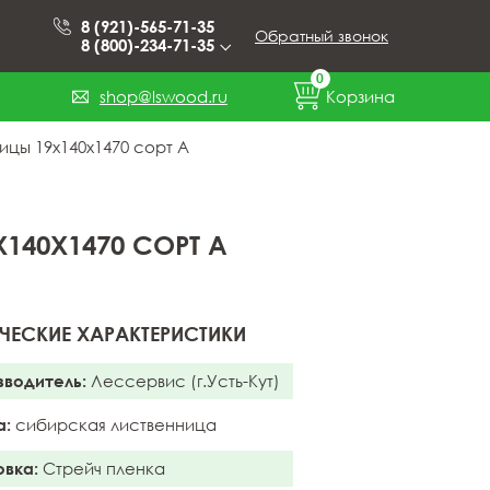
8 (921)-565-71-35
Обратный звонок
8 (800)-234-71-35
0
shop@lswood.ru
Корзина
ицы 19x140x1470 сорт А
140X1470 СОРТ А
ЧЕСКИЕ ХАРАКТЕРИСТИКИ
зводитель:
Лессервис (г.Усть-Кут)
а:
сибирская лиственница
овка:
Стрейч пленка