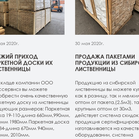
ая 2020г.
30 мая 2020г.
ЕЖИЙ ПРИХОД
ПРОДАЖА ПАКЕТАМИ
РКЕТНОЙ ДОСКИ ИХ
ПРОДУКЦИИ ИЗ СИБИ
СТВЕННИЦЫ
ЛИСТВЕННИЦЫ
складе компании ООО
Продукцию из сибирской
ссервис» вы можете
лиственницы вы можете ку
обрести очень качественную
как в розницу, так и мелки
кетную доску из лиственницы
оптом от пакета,(2.5м3), та
дующих размеров: Паркетная
крупным оптом от 30м3,
ка 19-110-длина 660мм,990мм,
действует система скидок.
0мм 1980мм Паркетная доска
продукция сертифицирова
134-длина 670мм 940мм,
изготавливается на качест
0мм, 2010мм.
оборудовании, система