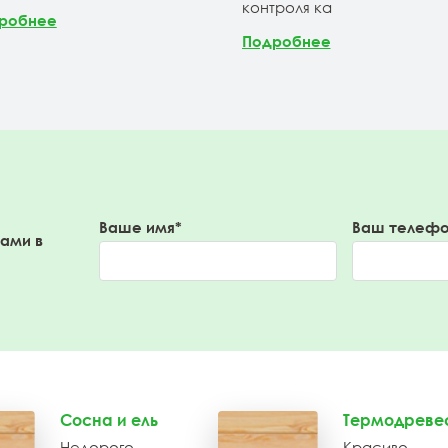
контроля ка
робнее
Подробнее
Ваше имя*
Ваш телефо
вами в
Сосна и ель
Термодреве
Недорого
Красиво