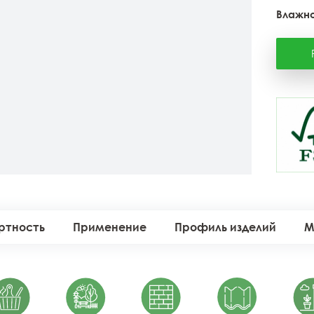
Влажно
ртность
Применение
Профиль изделий
М