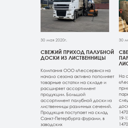
30 мая 2020г.
30 м
МОЙ ИЗ
СВЕЖИЙ ПРИХОД ПАЛУБНОЙ
СВ
 НА СКЛАДЕ В
ДОСКИ ИЗ ЛИСТВЕННИЦЫ
ПА
УРГЕ
ЛИ
Компания ООО «Лессервис» на
из лиственницы
На 
начало сезона активно пополняет
т-Петербурге.
«Ле
товарные остатки на складе и
4м (все сорта в
при
расширяет ассортимент
н 20-120-3-4м
пар
продукции. Большой
ичие). Планкен
сле
ассортимент палубной доски из
АВ и экстра.
дос
лиственницы различных сечений.
147
Продукция поступает на склад
19-
Санкт-Петербурга фурами, в
147
заводских