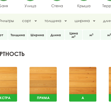
Баня
Улица
Стена
Крыша
Тер
Фильтры
сорт
толщина
ширина
дли
Цена
3
рт
Толщина
Ширина
Длина
м
м
2
м
РТНОСТЬ
КСТРА
ПРИМА
A