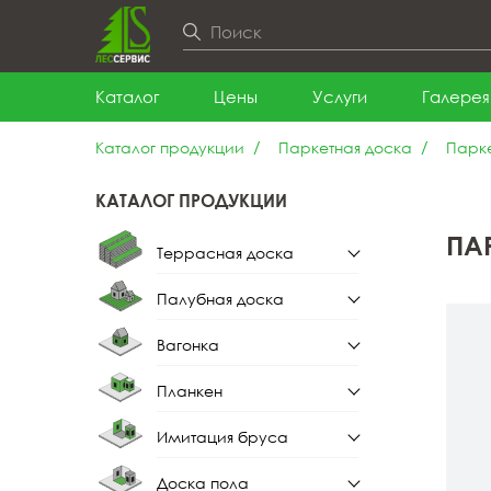
Каталог
Цены
Услуги
Галерея
Каталог продукции
Паркетная доска
Парке
КАТАЛОГ ПРОДУКЦИИ
ПА
Террасная доска
Палубная доска
Террасная доска из
лиственницы
Вагонка
Палубная доска из
лиственницы
Планкен
Вагонка штиль
Имитация бруса
Планкен прямой
Вагонка штиль из
лиственницы
Доска пола