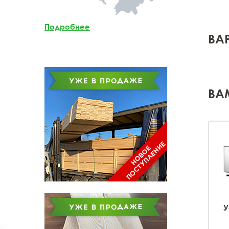
Мебельный щит из
лиственницы
Подробнее
ВА
Доска обрезная из
лиственницы
ВА
У