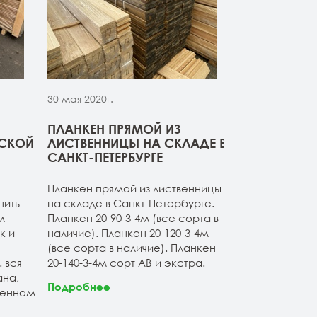
30 мая 2020г.
30 мая 2020г.
ПЛАНКЕН ПРЯМОЙ ИЗ
СВЕЖИЙ ПР
РСКОЙ
ЛИСТВЕННИЦЫ НА СКЛАДЕ В
ДОСКИ ИЗ 
САНКТ-ПЕТЕРБУРГЕ
Компания ОО
Планкен прямой из лиственницы
начало сезон
пить
на складе в Санкт-Петербурге.
товарные оста
м
Планкен 20-90-3-4м (все сорта в
расширяет а
к и
наличие). Планкен 20-120-3-4м
продукции. Б
(все сорта в наличие). Планкен
ассортимент 
 вся
20-140-3-4м сорт АВ и экстра.
лиственницы 
на,
Продукция по
Подробнее
венном
Санкт-Петерб
заводских