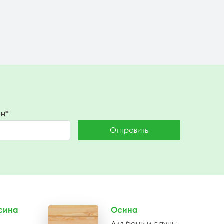
Подробнее
н*
Отправить
сина
Осина
Для бани и сауны