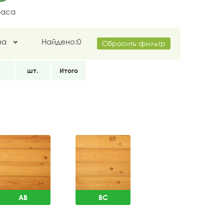
раса
на
Найдено:
0
Сбросить фильтр
2
шт.
Итого
AB
BC