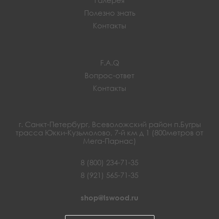
Полезно знать
Контакты
F.A.Q
Вопрос-ответ
Контакты
г. Санкт-Петербург, Всеволожский район п.Бугры
трасса Юкки-Кузьмолово, 7-й км д 1 (800метров от
Мега-Парнас)
8 (800) 234-71-35
8 (921) 565-71-35
shop@lswood.ru