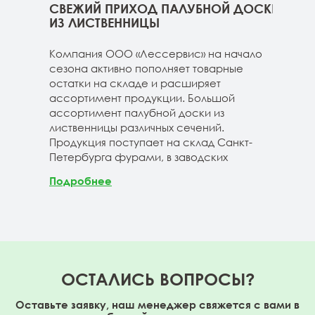
ННИЦЫ
СВЕЖИЙ ПРИХОД ПАЛУБНОЙ ДОСКИ
СВЕ
ГЕ
ИЗ ЛИСТВЕННИЦЫ
ДОС
 складе
Компания ООО «Лессервис» на начало
На 
3-4м
сезона активно пополняет товарные
мож
20-3-4м
остатки на складе и расширяет
парк
40-3-4м
ассортимент продукции. Большой
сле
ассортимент палубной доски из
19-1
лиственницы различных сечений.
1980
Продукция поступает на склад Санкт-
670м
Петербурга фурами, в заводских
Под
Подробнее
ОСТАЛИСЬ ВОПРОСЫ?
Оставьте заявку, наш менеджер свяжется с вами в