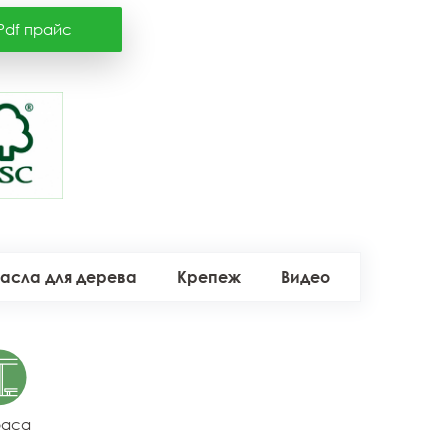
Pdf прайс
асла для дерева
Крепеж
Видео
раса