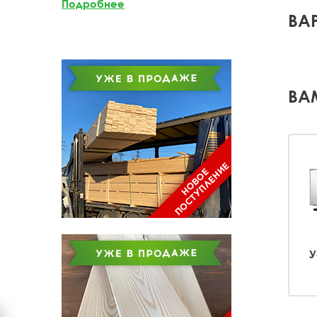
Подробнее
ВА
Доска обрезная из
лиственницы
ВА
У