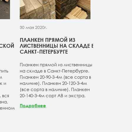
30 мая 2020г.
30 мая 2020г.
ПЛАНКЕН ПРЯМОЙ ИЗ
СВЕЖИЙ ПР
РСКОЙ
ЛИСТВЕННИЦЫ НА СКЛАДЕ В
ДОСКИ ИЗ 
САНКТ-ПЕТЕРБУРГЕ
Компания ОО
Планкен прямой из лиственницы
начало сезон
пить
на складе в Санкт-Петербурге.
товарные оста
м
Планкен 20-90-3-4м (все сорта в
расширяет а
к и
наличие). Планкен 20-120-3-4м
продукции. Б
(все сорта в наличие). Планкен
ассортимент 
 вся
20-140-3-4м сорт АВ и экстра.
лиственницы 
на,
Продукция по
Подробнее
венном
Санкт-Петерб
заводских
Подробнее