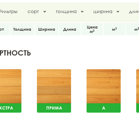
Фильтры
сорт
толщина
ширина
дли
Цена
3
рт
Толщина
Ширина
Длина
м
м
2
м
РТНОСТЬ
КСТРА
ПРИМА
A