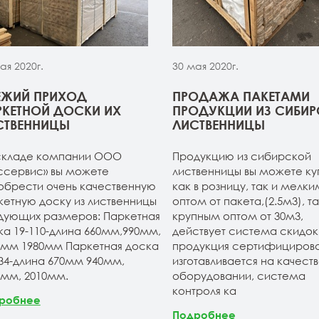
ая 2020г.
30 мая 2020г.
ЕЖИЙ ПРИХОД
ПРОДАЖА ПАКЕТАМИ
РКЕТНОЙ ДОСКИ ИХ
ПРОДУКЦИИ ИЗ СИБИ
СТВЕННИЦЫ
ЛИСТВЕННИЦЫ
складе компании ООО
Продукцию из сибирской
ссервис» вы можете
лиственницы вы можете ку
обрести очень качественную
как в розницу, так и мелки
кетную доску из лиственницы
оптом от пакета,(2.5м3), та
дующих размеров: Паркетная
крупным оптом от 30м3,
ка 19-110-длина 660мм,990мм,
действует система скидок.
0мм 1980мм Паркетная доска
продукция сертифицирова
134-длина 670мм 940мм,
изготавливается на качест
0мм, 2010мм.
оборудовании, система
контроля ка
робнее
Подробнее