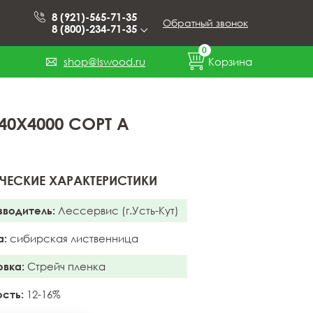
8 (921)-565-71-35
Обратный звонок
8 (800)-234-71-35
0
shop@lswood.ru
Корзина
0X4000 СОРТ А
ЧЕСКИЕ ХАРАКТЕРИСТИКИ
зводитель:
Лессервис (г.Усть-Кут)
а:
сибирская лиственница
овка:
Стрейч пленка
сть:
12-16%