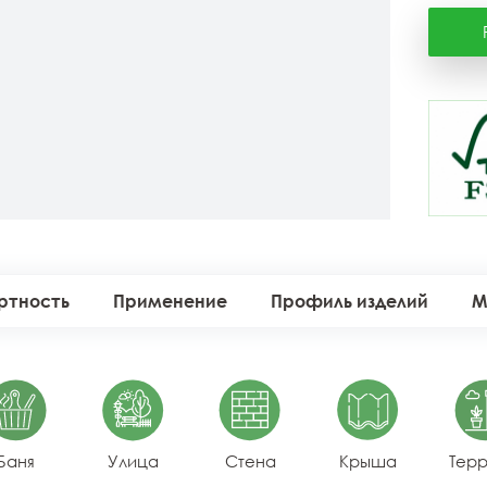
ртность
Применение
Профиль изделий
М
Баня
Улица
Стена
Крыша
Тер