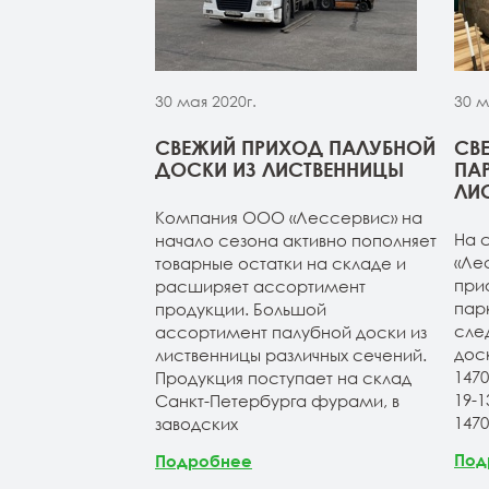
30 мая 2020г.
30 м
МОЙ ИЗ
СВЕЖИЙ ПРИХОД ПАЛУБНОЙ
СВ
 НА СКЛАДЕ В
ДОСКИ ИЗ ЛИСТВЕННИЦЫ
ПА
УРГЕ
ЛИ
Компания ООО «Лессервис» на
из лиственницы
На 
начало сезона активно пополняет
т-Петербурге.
«Ле
товарные остатки на складе и
4м (все сорта в
при
расширяет ассортимент
н 20-120-3-4м
пар
продукции. Большой
ичие). Планкен
сле
ассортимент палубной доски из
АВ и экстра.
дос
лиственницы различных сечений.
147
Продукция поступает на склад
19-
Санкт-Петербурга фурами, в
147
заводских
Под
Подробнее