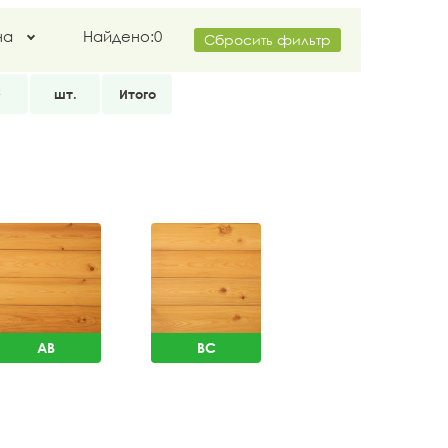
на
Найдено:
0
Сбросить фильтр
2
шт.
Итого
AB
BC