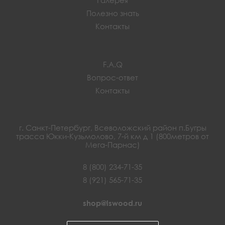
Полезно знать
Контакты
F.A.Q
Вопрос-ответ
Контакты
г. Санкт-Петербург, Всеволожский район п.Бугры
трасса Юкки-Кузьмолово, 7-й км д 1 (800метров от
Мега-Парнас)
8 (800) 234-71-35
8 (921) 565-71-35
shop@lswood.ru