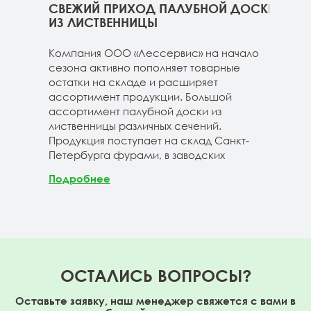
ННИЦЫ
СВЕЖИЙ ПРИХОД ПАЛУБНОЙ ДОСКИ
СВЕ
ГЕ
ИЗ ЛИСТВЕННИЦЫ
ДОС
 складе
Компания ООО «Лессервис» на начало
На 
3-4м
сезона активно пополняет товарные
мож
20-3-4м
остатки на складе и расширяет
парк
40-3-4м
ассортимент продукции. Большой
сле
ассортимент палубной доски из
19-1
лиственницы различных сечений.
1980
Продукция поступает на склад Санкт-
670м
Петербурга фурами, в заводских
Под
Подробнее
ОСТАЛИСЬ ВОПРОСЫ?
Оставьте заявку, наш менеджер свяжется с вами в