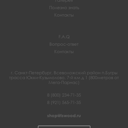
Полезно знать
Контакты
F.A.Q
Вопрос-ответ
Контакты
г. Санкт-Петербург, Всеволожский район п.Бугры
трасса Юкки-Кузьмолово, 7-й км д 1 (800метров от
Мега-Парнас)
8 (800) 234-71-35
8 (921) 565-71-35
shop@lswood.ru