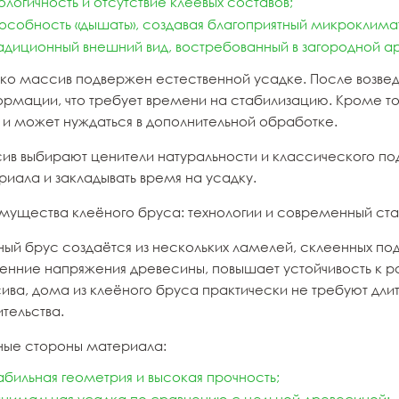
ологичность и отсутствие клеевых составов;
особность «дышать», создавая благоприятный микроклима
адиционный внешний вид, востребованный в загородной ар
ко массив подвержен естественной усадке. После возвед
рмации, что требует времени на стабилизацию. Кроме то
е и может нуждаться в дополнительной обработке.
ив выбирают ценители натуральности и классического под
риала и закладывать время на усадку.
мущества клеёного бруса: технологии и современный ст
ный брус создаётся из нескольких ламелей, склеенных по
ренние напряжения древесины, повышает устойчивость к р
ива, дома из клеёного бруса практически не требуют длит
тельства.
ные стороны материала:
абильная геометрия и высокая прочность;