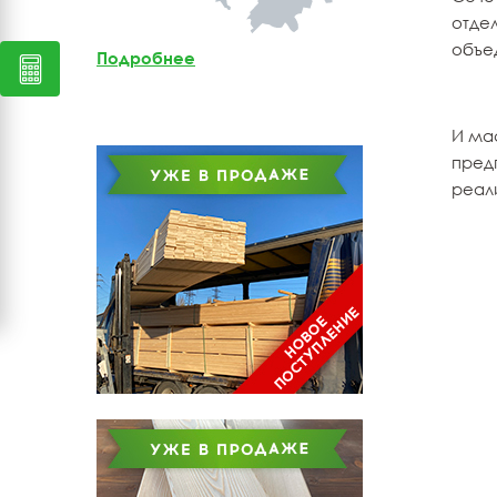
отдел
Мебельный щит из
лиственницы
объе
Подробнее
Доска обрезная из
лиственницы
И мас
пред
реал