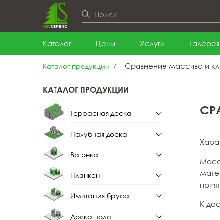
Каталог
Цены
Услуги
Галерея
Сравнение массива и кле
Каталог продукции
КАТАЛОГ ПРОДУКЦИИ
СР
Террасная доска
Палубная доска
Террасная доска из
Хара
лиственницы
Вагонка
Палубная доска из
Масс
лиственницы
мате
Планкен
Вагонка штиль
прия
Имитация бруса
Планкен прямой
К до
Вагонка штиль из
лиственницы
Доска пола