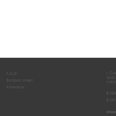
г. С
F.A.Q
трас
Вопрос-ответ
Мега
Контакты
8 (80
8 (92
shop