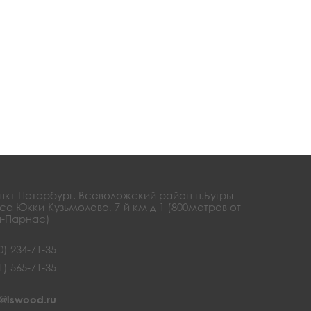
анкт-Петербург, Всеволожский район п.Бугры
са Юкки-Кузьмолово, 7-й км д 1 (800метров от
-Парнас)
0) 234-71-35
1) 565-71-35
@lswood.ru