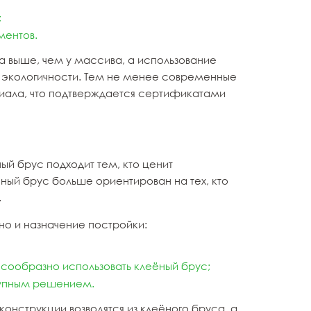
;
ментов.
на выше, чем у массива, а использование
й экологичности. Тем не менее современные
риала, что подтверждается сертификатами
ый брус подходит тем, кто ценит
ёный брус больше ориентирован на тех, кто
.
 но и назначение постройки:
есообразно использовать клеёный брус;
тупным решением.
онструкции возводятся из клеёного бруса, а