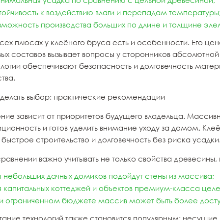
нимальная усадка по сравнению с цельной древесиной;
тойчивость к воздействию влаги и перепадам температуры
зможность производства больших по длине и толщине эле
сех плюсах у клеёного бруса есть и особенности. Его це
вых составов вызывает вопросы у сторонников абсолютно
ологии обеспечивают безопасность и долговечность мате
тва.
сделать выбор: практические рекомендации
ние зависит от приоритетов будущего владельца. Массивн
ционность и готов уделить внимание уходу за домом. Кле
 быстрое строительство и долговечность без риска усадки
равнении важно учитывать не только свойства древесины,
я небольших дачных домиков подойдут стены из массива;
я капитальных коттеджей и объектов премиум-класса цел
и ограниченном бюджете массив может быть более дос
тание технологий также становится популярным: несущие к