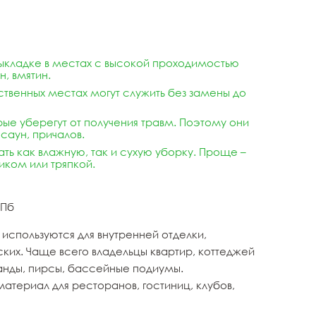
выкладке в местах с высокой проходимостью
, вмятин.
ственных местах могут служить без замены до
орые уберегут от получения травм. Поэтому они
 саун, причалов.
ать как влажную, так и сухую уборку. Проще –
иком или тряпкой.
СПб
используются для внутренней отделки,
ких. Чаще всего владельцы квартир, коттеджей
ранды, пирсы, бассейные подиумы.
териал для ресторанов, гостиниц, клубов,