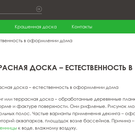
Крашенная доска
Контакты
ственность в оформлении дома
РРАСНАЯ ДОСКА – ЕСТЕСТВЕННОСТЬ
асная доска – естественность в оформлении дома
нг или террасная доска – обработанные деревянные план
орме и фактуре поверхности. Они рифленые. Рисунок може
ольных полос. Частые варианты применения декинга – офо
иторий аквапарков, площадок возле бассейнов. Причина –
венницы
к воде, влажному воздуху.