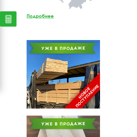
Мебельный щит из
лиственницы
Подробнее
Доска обрезная из
лиственницы