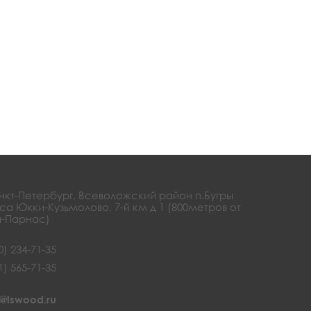
анкт-Петербург, Всеволожский район п.Бугры
са Юкки-Кузьмолово, 7-й км д 1 (800метров от
-Парнас)
0) 234-71-35
1) 565-71-35
@lswood.ru