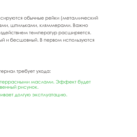
ксируются обычные рейки (металлический
зами, шпильками, кляммерами. Важно
 воздействием температур расширяется.
ый и бесшовный. В первом используются
териал требует ухода:
и террасными маслами. Эффект будет
твенный рисунок.
ивает долгую эксплуатацию.