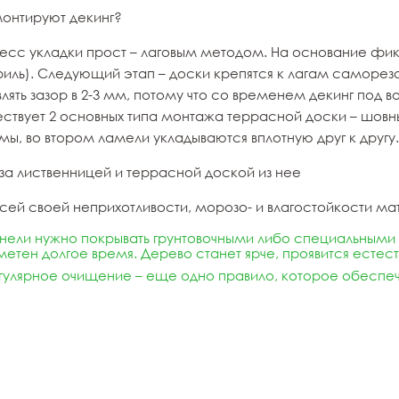
монтируют декинг?
есс укладки прост – лаговым методом. На основание фи
иль). Следующий этап – доски крепятся к лагам саморе
лять зазор в 2-3 мм, потому что со временем декинг под
ствует 2 основных типа монтажа террасной доски – шовн
ы, во втором ламели укладываются вплотную друг к другу.
 за лиственницей и террасной доской из нее
сей своей неприхотливости, морозо- и влагостойкости ма
нели нужно покрывать грунтовочными либо специальным
метен долгое время. Дерево станет ярче, проявится естес
гулярное очищение – еще одно правило, которое обеспеч