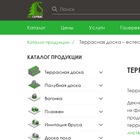
Каталог
Цены
Услуги
Галерея
Террасная доска – есте
Каталог продукции
КАТАЛОГ ПРОДУКЦИИ
ТЕ
Террасная доска
Палубная доска
Террасная доска из
Терр
лиственницы
Вагонка
Палубная доска из
Деки
лиственницы
их ф
Планкен
Вагонка штиль
прод
Имитация бруса
терр
Планкен прямой
Вагонка штиль из
лист
лиственницы
Доска пола