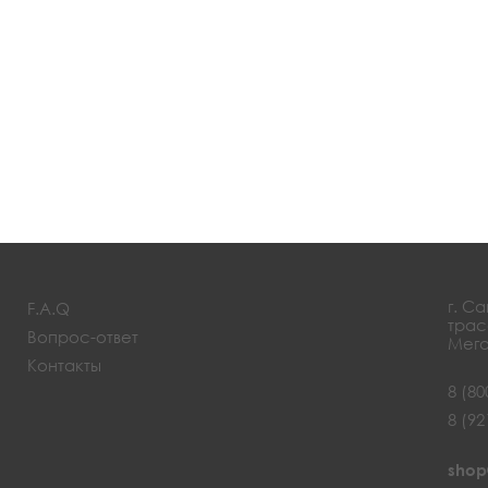
г. С
F.A.Q
трас
Вопрос-ответ
Мега
Контакты
8 (80
8 (92
shop