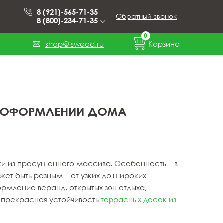
8 (921)-565-71-35
Обратный звонок
8 (800)-234-71-35
0
shop@lswood.ru
Корзина
 В ОФОРМЛЕНИИ ДОМА
ки из просушенного массива. Особенность – в
т быть разным – от узких до широких
рмление веранд, открытых зон отдыха,
 прекрасная устойчивость
террасных досок из