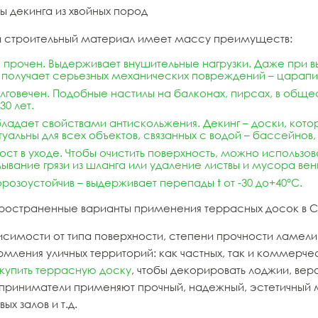
ы декинга из хвойных пород
й строительный материал имеет массу преимуществ:
 прочен. Выдерживает внушительные нагрузки. Даже при 
 получает серьезных механических повреждений – царапин
лговечен. Подобные настилы на балконах, пирсах, в обще
30 лет.
ладает свойствами антискольжения.
Декинг – доски
, кот
туальны для всех объектов, связанных с водой – бассейнов,
ост в уходе. Чтобы очистить поверхность, можно использов
ывание грязи из шланга или удаление листвы и мусора вен
розоустойчив – выдерживает перепады t от -30 до+40°С.
ространенные варианты применения террасных досок в 
исимости от типа поверхности, степени прочности ламели 
мления уличных территорий: как частных, так и коммерчес
купить террасную доску
, чтобы декорировать лоджии, ве
приниматели применяют прочный, надежный, эстетичный ма
вых залов и т.д.