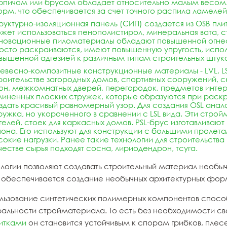
рпичом или брусом обладает относительно малым весом. 
рм, что обеспечивается за счет точного распила ламелей
руктурно-изоляционная панель (СИП) создается из OSB пли
жет использоваться пенополистирол, минеральная вата, с
новационные пиломатериалы обладают повышенной огнес
осто раскраиваются, имеют повышенную упругость, испол
вышенной адгезией к различным типам строительных штук
евесно-композитные конструкционные материалы - LVL, LSL
роительстве загородных домов, спортивных сооружений, ск
он, межкомнатных дверей, перегородок, предметов интерьер
линенных плоских стружек, которые образуются при раскр
здать красивый равномерный узор. Для создания OSL анал
ружка, но укороченного в сравнении с LSL вида. Эти стро
гелей, стоек для каркасных домов. PSL-брус изготавливаю
она. Его используют для конструкции с большими пролета
сокие нагрузки. Ранее такие технологии для строительств
честве сырья подходят
сосна
, лириодендрон, тсуга.
ологии позволяют создавать строительный материал необ
 обеспечивается создание необычных архитектурных фо
льзование синтетических полимерных компонентов спосо
ральности стройматериала. То есть без необходимости 
итками
он становится устойчивым к спорам грибков, плес