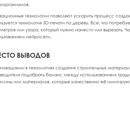
оорганизмов.
вационные технологии позволяют ускорить процесс создани
ьзуется технология 3D-печати по дереву. Все, что потребу
етров или узора, который нужно нанести или вырезать. Ча
льзованием нейросети.
ЕСТО ВЫВОДОВ
нновациями в технологиях создания строительных материа
зводителя подобрать баланс между использованием трад
есины или материалов, которые качественно её имитирую