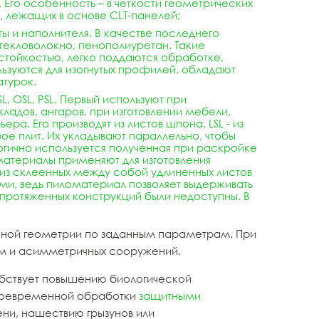
Его особенность – в четкости геометрических
, лежащих в основе CLT-панелей;
ты и наполнителя. В качестве последнего
текловолокно, пенополиуретан. Такие
тойкостью, легко поддаются обработке,
ьзуются для изогнутых профилей, обладают
атурок.
, OSL, PSL. Первый используют при
ладов, ангаров, при изготовлении мебели,
а. Его производят из листов шпона. LSL - из
ое плит. Их укладывают параллельно, чтобы
огично используется полученная при раскройке
йматериалы применяют для изготовления
т из склеенных между собой удлиненных листов
ми, ведь пиломатериал позволяет выдерживать
а протяженных конструкций были недоступны. В
ычной геометрии по заданным параметрам. При
рм и асимметричных сооружений.
бствует повышению биологической
своевременной обработки
защитными
ени, нашествию грызунов или