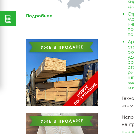
ки
фо
Мебельный щит из
лиственницы
Ст
Подробнее
мо
ин
Доска обрезная из
пр
лиственницы
по
Др
ст
ок
уд
со
ст
ри
шп
вы
ка
Техн
этом
Испо
нейт
проп