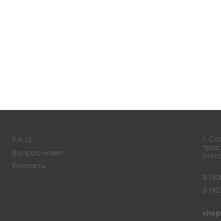
г. С
F.A.Q
трас
Вопрос-ответ
Мега
Контакты
8 (80
8 (92
shop