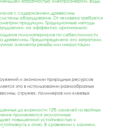
 меньшей затратностью электроэнергии, воды,
ериалов с содержанием древесины
системы оборудования. От человека требуется
 геометрии продукции. Традиционные методы
 трудоемко, но эффектно, оригинально;
создания пиломатериалов по себестоимости
ка древесины. Предопределено это затратами
ручную элементы резьбы или инкрустации
оружений и экономии природных ресурсов
ляется это в использовании разнообразных
евесины, стружек, полимеров или клеевых
ушенных до влажности 12% ламелей из
хвойных
пления применяются экологичные
дает повышенной устойчивостью к
стойчивость к огню. В сравнении с камнем,