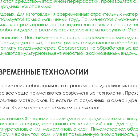
ляются средством вторичной переработки, производятся с
иродных ископаемых;
удовых. Для изготовления современных строительных мат
пользуется только машинный труд. Применяются сложные 
лько контроль правильности подачи заготовок и точности
работки дерева реализуются исключительно вручную. Это
нансовых. Поставленные на поток современные методы 
 порядок дешевле, нежели ручная традиционная обработ
 оплату труда мастеров. Соответственно обработанные в
личаются культурной идентичностью, эксклюзивным видом.
ВРЕМЕННЫЕ ТЕХНОЛОГИИ
у снижения себестоимости строительства деревянных со
ас все чаще применяются современные технологии. Прояв
зитных материалов. То есть плит, созданных из смеси др
вов. В числе часто используемых полотен:
актичные CLT-панели производятся из предварительно выс
лиственных пород
, сращиваются на клеевой шип. Для сце
лиуретановые или меламиновые клеи. Пиломатериал обла
йсмическим толчкам, имеет повышенную экологичность, у