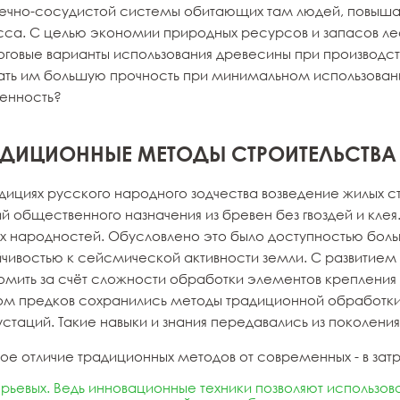
ечно-сосудистой системы обитающих там людей, повышае
сса. С целью экономии природных ресурсов и запасов 
оговые варианты использования древесины при производст
ать им большую прочность при минимальном использовани
енность?
АДИЦИОННЫЕ МЕТОДЫ СТРОИТЕЛЬСТВА
дициях русского народного зодчества возведение жилых с
й общественного назначения из бревен без гвоздей и кле
их народностей. Обусловлено это было доступностью бол
йчивостью к сейсмической активности земли. С развити
омить за счёт сложности обработки элементов крепления
ом предков сохранились методы традиционной обработки 
стаций. Такие навыки и знания передавались из поколения
ное отличие традиционных методов от современных - в зат
рьевых. Ведь инновационные техники позволяют использов