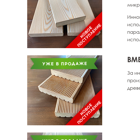
микр
Инно
испол
парам
испо
ВМ
За и
прои
древ