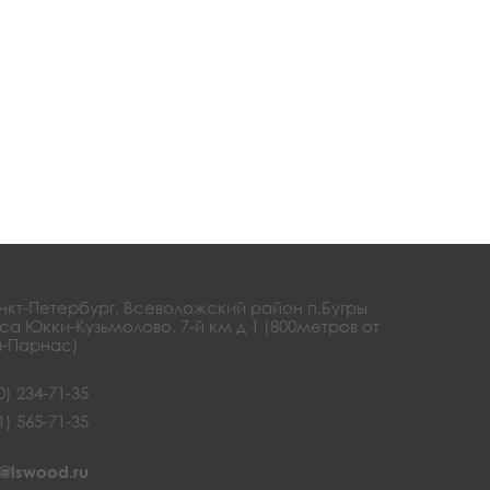
анкт-Петербург, Всеволожский район п.Бугры
са Юкки-Кузьмолово, 7-й км д 1 (800метров от
-Парнас)
0) 234-71-35
1) 565-71-35
@lswood.ru