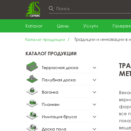
Каталог
Цены
Услуги
Галерея
Традиции и инновации в 
Каталог продукции
КАТАЛОГ ПРОДУКЦИИ
ТР
Террасная доска
МЕ
Палубная доска
Террасная доска из
лиственницы
Вагонка
Века
Палубная доска из
вери
лиственницы
Планкен
форм
Вагонка штиль
все 
Имитация бруса
Планкен прямой
пока
Вагонка штиль из
лиственницы
веще
Доска пола