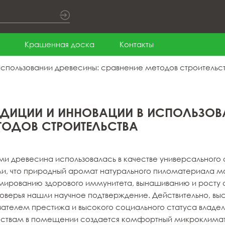
Крашенная доска
Контакты
использовании древесины: сравнение методов строительс
АДИЦИИ И ИННОВАЦИИ В ИСПОЛЬЗОВ
ТОДОВ СТРОИТЕЛЬСТВА
ми древесина использовалась в качестве универсального
ли, что природный аромат натурального пиломатериала мож
ированию здорового иммунитета, вынашиванию и росту си
поверья нашли научное подтверждение. Действительно, выс
зателем престижа и высокого социального статуса владе
ствам в помещении создается комфортный микроклимат, 