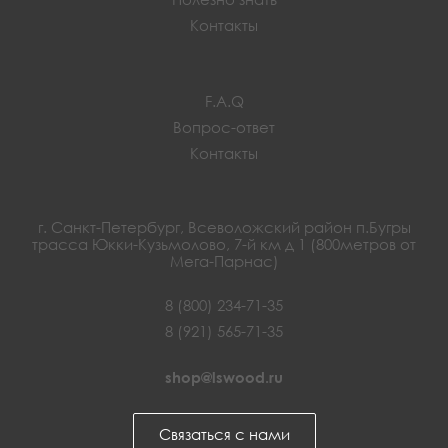
Контакты
F.A.Q
Вопрос-ответ
Контакты
г. Санкт-Петербург, Всеволожский район п.Бугры
трасса Юкки-Кузьмолово, 7-й км д 1 (800метров от
Мега-Парнас)
8 (800) 234-71-35
8 (921) 565-71-35
shop@lswood.ru
Связаться с нами