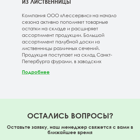
ГЕ
ИЗ ЛИСТВЕННИЦЫ
ДОС
 складе
Компания ООО «Лессервис» на начало
На 
3-4м
сезона активно пополняет товарные
мож
20-3-4м
остатки на складе и расширяет
парк
40-3-4м
ассортимент продукции. Большой
сле
ассортимент палубной доски из
19-1
лиственницы различных сечений.
1980
Продукция поступает на склад Санкт-
670м
Петербурга фурами, в заводских
Под
Подробнее
ОСТАЛИСЬ ВОПРОСЫ?
Оставьте заявку, наш менеджер свяжется с вами в
ближайшее время