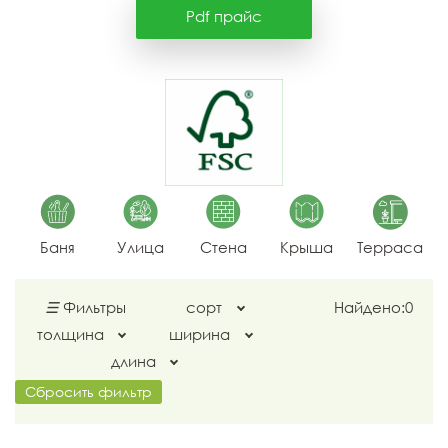
Pdf прайс
Баня
Улица
Стена
Крыша
Терраса
☰
Фильтры
сорт
Найдено:
0
толщина
ширина
длина
Сбросить фильтр