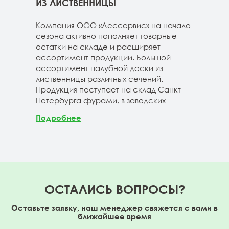
ГЕ
ИЗ ЛИСТВЕННИЦЫ
ДОС
 складе
Компания ООО «Лессервис» на начало
На 
3-4м
сезона активно пополняет товарные
мож
20-3-4м
остатки на складе и расширяет
парк
40-3-4м
ассортимент продукции. Большой
сле
ассортимент палубной доски из
19-1
лиственницы различных сечений.
1980
Продукция поступает на склад Санкт-
670м
Петербурга фурами, в заводских
Под
Подробнее
ОСТАЛИСЬ ВОПРОСЫ?
Оставьте заявку, наш менеджер свяжется с вами в
ближайшее время