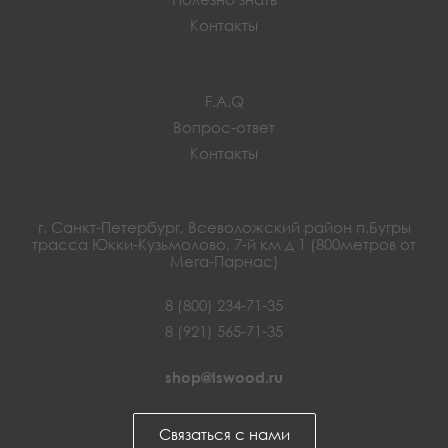
Контакты
F.A.Q
Вопрос-ответ
Контакты
г. Санкт-Петербург, Всеволожский район п.Бугры
трасса Юкки-Кузьмолово, 7-й км д 1 (800метров от
Мега-Парнас)
8 (800) 234-71-35
8 (921) 565-71-35
shop@lswood.ru
Связаться с нами