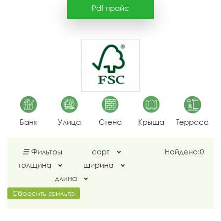
Pdf прайс
Баня
Улица
Стена
Крыша
Терраса
☰
Фильтры
сорт
Найдено:
0
толщина
ширина
длина
Сбросить фильтр