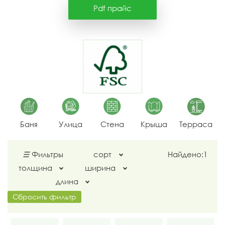
Pdf прайс
Баня
Улица
Стена
Крыша
Терраса
☰
Фильтры
сорт
Найдено:
1
толщина
ширина
длина
Сбросить фильтр