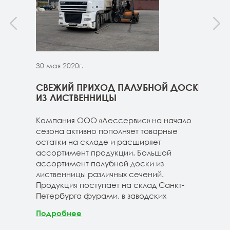
30 мая 2020г.
30 м
ННИЦЫ
СВЕЖИЙ ПРИХОД ПАЛУБНОЙ ДОСКИ
СВЕ
ГЕ
ИЗ ЛИСТВЕННИЦЫ
ДОС
 складе
Компания ООО «Лессервис» на начало
На 
3-4м
сезона активно пополняет товарные
мож
20-3-4м
остатки на складе и расширяет
парк
40-3-4м
ассортимент продукции. Большой
сле
ассортимент палубной доски из
19-1
лиственницы различных сечений.
1980
Продукция поступает на склад Санкт-
670м
Петербурга фурами, в заводских
Под
Подробнее