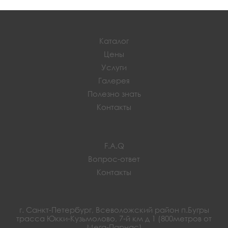
Каталог
Цены
Услуги
Галерея
Полезно знать
Контакты
F.A.Q
Вопрос-ответ
Контакты
г. Санкт-Петербург, Всеволожский район п.Бугры
трасса Юкки-Кузьмолово, 7-й км д 1 (800метров от
Мега-Парнас)