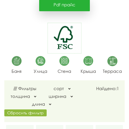
Pdf прайс
Баня
Улица
Стена
Крыша
Терраса
☰
Фильтры
сорт
Найдено:
1
толщина
ширина
длина
Сбросить фильтр