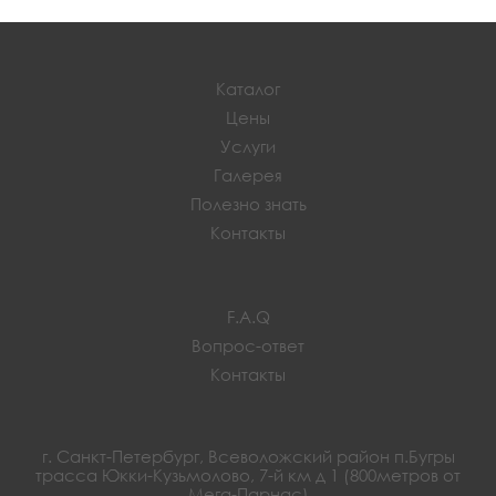
Каталог
Цены
Услуги
Галерея
Полезно знать
Контакты
F.A.Q
Вопрос-ответ
Контакты
г. Санкт-Петербург, Всеволожский район п.Бугры
трасса Юкки-Кузьмолово, 7-й км д 1 (800метров от
Мега-Парнас)