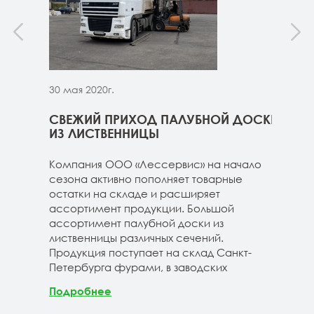
30 мая 2020г.
30 м
ННИЦЫ
СВЕЖИЙ ПРИХОД ПАЛУБНОЙ ДОСКИ
СВЕ
ГЕ
ИЗ ЛИСТВЕННИЦЫ
ДОС
 складе
Компания ООО «Лессервис» на начало
На 
3-4м
сезона активно пополняет товарные
мож
20-3-4м
остатки на складе и расширяет
парк
40-3-4м
ассортимент продукции. Большой
сле
ассортимент палубной доски из
19-1
лиственницы различных сечений.
1980
Продукция поступает на склад Санкт-
670м
Петербурга фурами, в заводских
Под
Подробнее