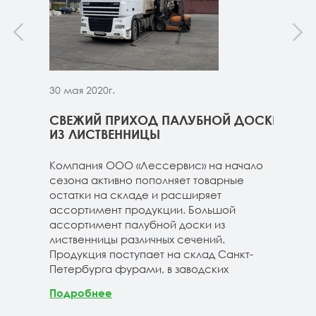
30 мая 2020г.
30 м
ННИЦЫ
СВЕЖИЙ ПРИХОД ПАЛУБНОЙ ДОСКИ
СВЕ
ГЕ
ИЗ ЛИСТВЕННИЦЫ
ДОС
 складе
Компания ООО «Лессервис» на начало
На 
3-4м
сезона активно пополняет товарные
мож
20-3-4м
остатки на складе и расширяет
парк
40-3-4м
ассортимент продукции. Большой
сле
ассортимент палубной доски из
19-1
лиственницы различных сечений.
1980
Продукция поступает на склад Санкт-
670м
Петербурга фурами, в заводских
Под
Подробнее