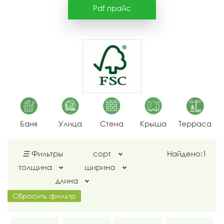
Pdf прайс
Баня
Улица
Стена
Крыша
Терраса
☰
Фильтры
сорт
Найдено:
1
толщина
ширина
длина
Сбросить фильтр