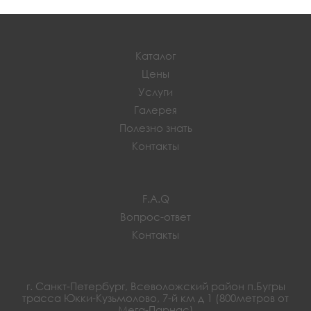
Каталог
Цены
Услуги
Галерея
Полезно знать
Контакты
F.A.Q
Вопрос-ответ
Контакты
г. Санкт-Петербург, Всеволожский район п.Бугры
трасса Юкки-Кузьмолово, 7-й км д 1 (800метров от
Мега-Парнас)