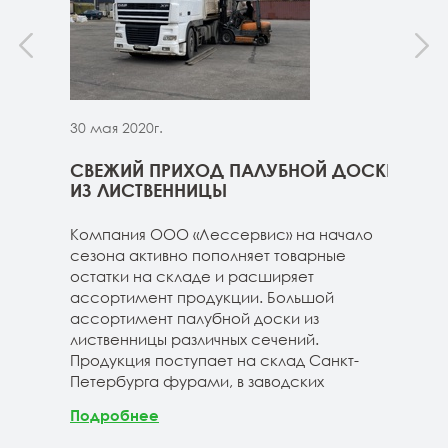
30 мая 2020г.
30 м
ННИЦЫ
СВЕЖИЙ ПРИХОД ПАЛУБНОЙ ДОСКИ
СВЕ
ГЕ
ИЗ ЛИСТВЕННИЦЫ
ДОС
 складе
Компания ООО «Лессервис» на начало
На 
3-4м
сезона активно пополняет товарные
мож
20-3-4м
остатки на складе и расширяет
парк
40-3-4м
ассортимент продукции. Большой
сле
ассортимент палубной доски из
19-1
лиственницы различных сечений.
1980
Продукция поступает на склад Санкт-
670м
Петербурга фурами, в заводских
Под
Подробнее