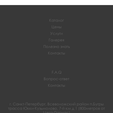
Каталог
Цены
Услуги
Галерея
Полезно знать
Контакты
F.A.Q
Вопрос-ответ
Контакты
г. Санкт-Петербург, Всеволожский район п.Бугры
трасса Юкки-Кузьмолово, 7-й км д 1 (800метров от
Мега-Парнас)