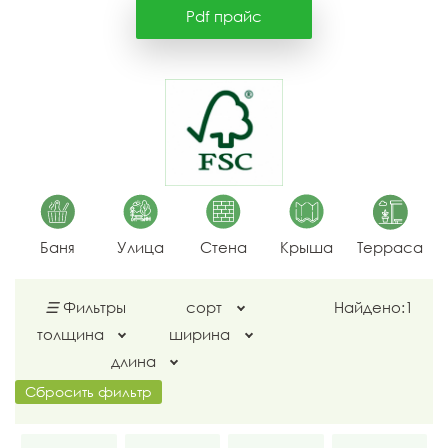
Pdf прайс
Баня
Улица
Стена
Крыша
Терраса
☰
Фильтры
сорт
Найдено:
1
толщина
ширина
длина
Сбросить фильтр