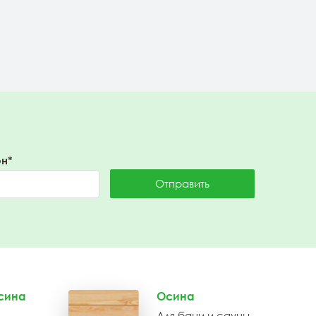
Подробнее
н*
Отправить
сина
Осина
Для бани и сауны