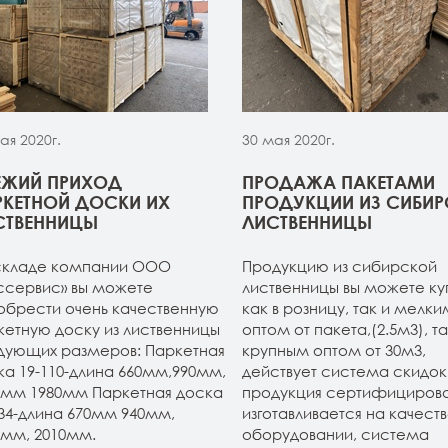
ая 2020г.
30 мая 2020г.
ЕЖИЙ ПРИХОД
ПРОДАЖА ПАКЕТАМИ
РКЕТНОЙ ДОСКИ ИХ
ПРОДУКЦИИ ИЗ СИБИ
СТВЕННИЦЫ
ЛИСТВЕННИЦЫ
складе компании ООО
Продукцию из сибирской
ссервис» вы можете
лиственницы вы можете ку
обрести очень качественную
как в розницу, так и мелки
кетную доску из лиственницы
оптом от пакета,(2.5м3), та
дующих размеров: Паркетная
крупным оптом от 30м3,
ка 19-110-длина 660мм,990мм,
действует система скидок.
0мм 1980мм Паркетная доска
продукция сертифицирова
134-длина 670мм 940мм,
изготавливается на качест
0мм, 2010мм.
оборудовании, система