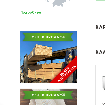
Мебельный щит из
лиственницы
Подробнее
Доска обрезная из
лиственницы
ВА
ВА
У