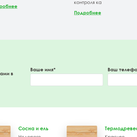
контроля ка
робнее
Подробнее
Ваше имя*
Ваш телефо
вами в
Сосна и ель
Термодреве
Недорого
Красиво