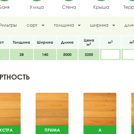
Баня
Улица
Стена
Крыша
Тер
Фильтры
сорт
толщина
ширина
дли
Цена
3
рт
Толщина
Ширина
Длина
м
м
2
м
А
28
140
5000
3200
РТНОСТЬ
КСТРА
ПРИМА
A