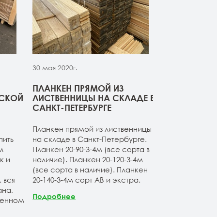
30 мая 2020г.
30 мая 2020г.
ПЛАНКЕН ПРЯМОЙ ИЗ
СВЕЖИЙ ПР
РСКОЙ
ЛИСТВЕННИЦЫ НА СКЛАДЕ В
ДОСКИ ИЗ 
САНКТ-ПЕТЕРБУРГЕ
Компания ОО
Планкен прямой из лиственницы
начало сезон
пить
на складе в Санкт-Петербурге.
товарные оста
м
Планкен 20-90-3-4м (все сорта в
расширяет а
к и
наличие). Планкен 20-120-3-4м
продукции. Б
(все сорта в наличие). Планкен
ассортимент 
 вся
20-140-3-4м сорт АВ и экстра.
лиственницы 
на,
Продукция по
Подробнее
венном
Санкт-Петерб
заводских