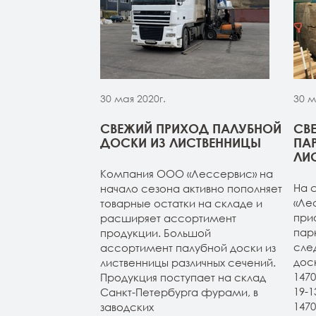
30 мая 2020г.
30 м
МОЙ ИЗ
СВЕЖИЙ ПРИХОД ПАЛУБНОЙ
СВ
 НА СКЛАДЕ В
ДОСКИ ИЗ ЛИСТВЕННИЦЫ
ПА
УРГЕ
ЛИ
Компания ООО «Лессервис» на
из лиственницы
На 
начало сезона активно пополняет
т-Петербурге.
«Ле
товарные остатки на складе и
4м (все сорта в
при
расширяет ассортимент
н 20-120-3-4м
пар
продукции. Большой
ичие). Планкен
сле
ассортимент палубной доски из
АВ и экстра.
дос
лиственницы различных сечений.
147
Продукция поступает на склад
19-
Санкт-Петербурга фурами, в
147
заводских