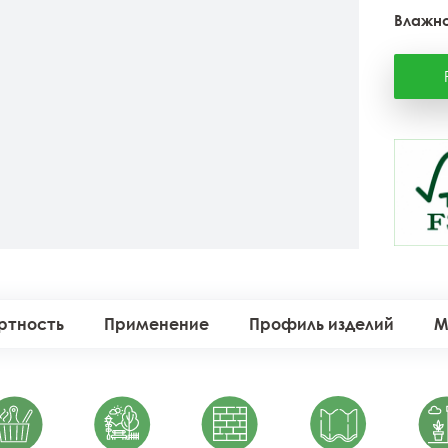
Влажно
ртность
Применение
Профиль изделий
М