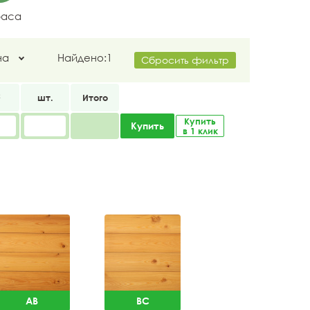
раса
на
Найдено:
1
Сбросить фильтр
2
шт.
Итого
Купить
Купить
в 1 клик
AB
BC