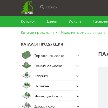
Каталог
Цены
Услуги
Галерея
Каталог продукции
Изделия из лиственницы
КАТАЛОГ ПРОДУКЦИИ
ПА
Террасная доска
Палубная доска
Террасная доска из
лиственницы
Вагонка
Палубная доска из
лиственницы
Планкен
Вагонка штиль
Имитация бруса
Планкен прямой
Вагонка штиль из
лиственницы
Доска пола