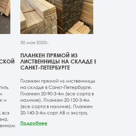
30 мая 2020г.
30 мая 2020г.
ПЛАНКЕН ПРЯМОЙ ИЗ
СВЕЖИЙ ПР
РСКОЙ
ЛИСТВЕННИЦЫ НА СКЛАДЕ В
ДОСКИ ИЗ 
САНКТ-ПЕТЕРБУРГЕ
Компания ОО
Планкен прямой из лиственницы
начало сезон
пить
на складе в Санкт-Петербурге.
товарные оста
м
Планкен 20-90-3-4м (все сорта в
расширяет а
к и
наличие). Планкен 20-120-3-4м
продукции. Б
(все сорта в наличие). Планкен
ассортимент 
 вся
20-140-3-4м сорт АВ и экстра.
лиственницы 
на,
Продукция по
Подробнее
венном
Санкт-Петерб
заводских