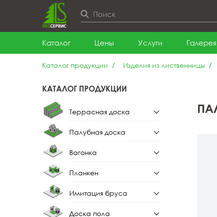
Каталог
Цены
Услуги
Галерея
Каталог продукции
Изделия из лиственницы
КАТАЛОГ ПРОДУКЦИИ
ПА
Террасная доска
Палубная доска
Террасная доска из
лиственницы
Вагонка
Палубная доска из
лиственницы
Планкен
Вагонка штиль
Имитация бруса
Планкен прямой
Вагонка штиль из
лиственницы
Доска пола