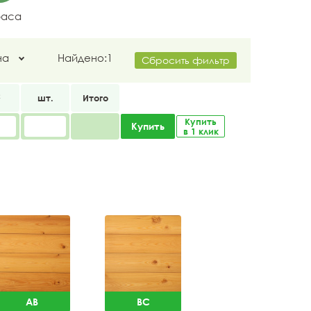
раса
на
Найдено:
1
Сбросить фильтр
2
шт.
Итого
Купить
Купить
в 1 клик
AB
BC