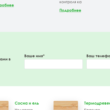
контроля ка
робнее
Подробнее
Ваше имя*
Ваш телефо
вами в
Сосна и ель
Термодреве
Недорого
Красиво