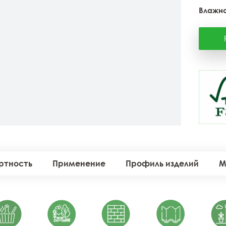
Влажно
ртность
Применение
Профиль изделий
М