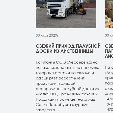
30 мая 2020г.
30 м
МОЙ ИЗ
СВЕЖИЙ ПРИХОД ПАЛУБНОЙ
СВ
 НА СКЛАДЕ В
ДОСКИ ИЗ ЛИСТВЕННИЦЫ
ПА
УРГЕ
ЛИ
Компания ООО «Лессервис» на
из лиственницы
На 
начало сезона активно пополняет
т-Петербурге.
«Ле
товарные остатки на складе и
4м (все сорта в
при
расширяет ассортимент
н 20-120-3-4м
пар
продукции. Большой
ичие). Планкен
сле
ассортимент палубной доски из
АВ и экстра.
дос
лиственницы различных сечений.
147
Продукция поступает на склад
19-
Санкт-Петербурга фурами, в
147
заводских