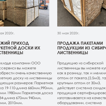
ая 2020г.
30 мая 2020г.
ЕЖИЙ ПРИХОД
ПРОДАЖА ПАКЕТАМИ
РКЕТНОЙ ДОСКИ ИХ
ПРОДУКЦИИ ИЗ СИБИ
СТВЕННИЦЫ
ЛИСТВЕННИЦЫ
складе компании ООО
Продукцию из сибирской
ссервис» вы можете
лиственницы вы можете ку
обрести очень качественную
как в розницу, так и мелки
кетную доску из лиственницы
оптом от пакета,(2.5м3), та
дующих размеров: Паркетная
крупным оптом от 30м3,
ка 19-110-длина 660мм,990мм,
действует система скидок.
0мм 1980мм Паркетная доска
продукция сертифицирова
134-длина 670мм 940мм,
изготавливается на качест
0мм, 2010мм.
оборудовании, система