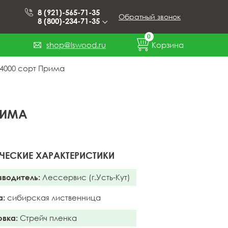
8 (921)-565-71-35
Обратный звонок
8 (800)-234-71-35
0
shop@lswood.ru
Корзина
x4000 сорт Прима
РИМА
ЧЕСКИЕ ХАРАКТЕРИСТИКИ
зводитель:
Лессервис (г.Усть-Кут)
а:
сибирская лиственница
овка:
Стрейч пленка