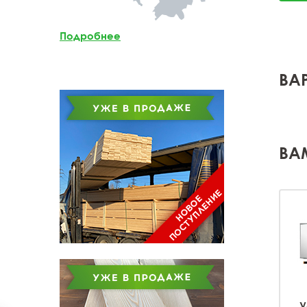
Мебельный щит из
лиственницы
Подробнее
Доска обрезная из
лиственницы
ВА
ВА
У