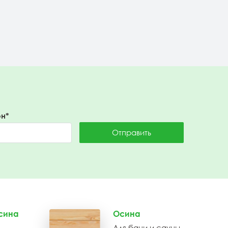
Подробнее
н*
Отправить
сина
Осина
Для бани и сауны