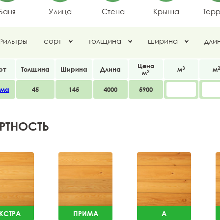
Баня
Улица
Стена
Крыша
Тер
Фильтры
сорт
толщина
ширина
дли
Цена
3
рт
Толщина
Ширина
Длина
м
м
2
м
има
45
145
4000
5900
РТНОСТЬ
КСТРА
ПРИМА
A