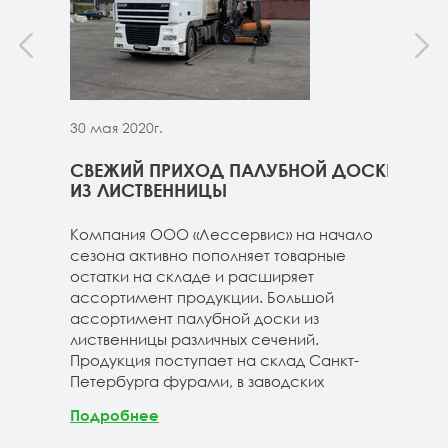
30 мая 2020г.
30 м
ННИЦЫ
СВЕЖИЙ ПРИХОД ПАЛУБНОЙ ДОСКИ
СВЕ
ГЕ
ИЗ ЛИСТВЕННИЦЫ
ДОС
 складе
Компания ООО «Лессервис» на начало
На 
3-4м
сезона активно пополняет товарные
мож
20-3-4м
остатки на складе и расширяет
парк
40-3-4м
ассортимент продукции. Большой
сле
ассортимент палубной доски из
19-1
лиственницы различных сечений.
1980
Продукция поступает на склад Санкт-
670м
Петербурга фурами, в заводских
Под
Подробнее