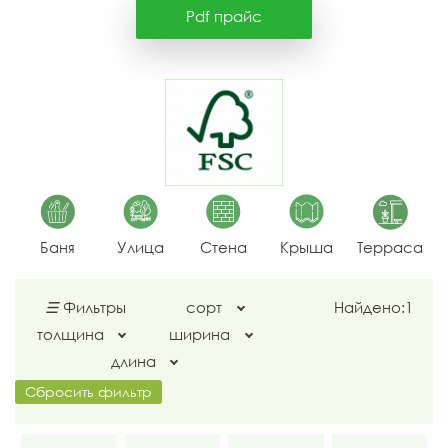
Pdf прайс
Баня
Улица
Стена
Крыша
Терраса
☰
Фильтры
сорт
Найдено:
1
толщина
ширина
длина
Сбросить фильтр