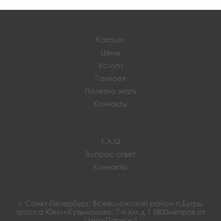
Каталог
Цены
Услуги
Галерея
Полезно знать
Контакты
F.A.Q
Вопрос-ответ
Контакты
г. Санкт-Петербург, Всеволожский район п.Бугры
трасса Юкки-Кузьмолово, 7-й км д 1 (800метров от
Мега-Парнас)