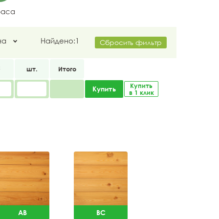
раса
на
Найдено:
1
Сбросить фильтр
2
шт.
Итого
Купить
Купить
в 1 клик
AB
BC