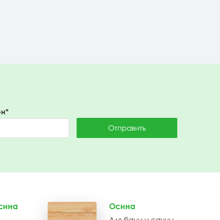
Подробнее
н*
Отправить
сина
Осина
Для бани и сауны