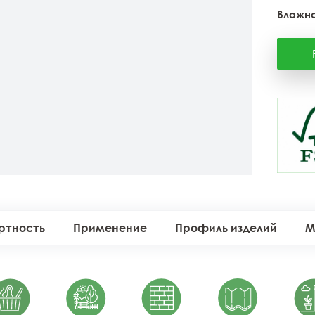
Влажно
ртность
Применение
Профиль изделий
М