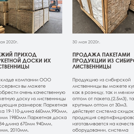
ая 2020г.
30 мая 2020г.
ЕЖИЙ ПРИХОД
ПРОДАЖА ПАКЕТАМИ
РКЕТНОЙ ДОСКИ ИХ
ПРОДУКЦИИ ИЗ СИБИ
СТВЕННИЦЫ
ЛИСТВЕННИЦЫ
складе компании ООО
Продукцию из сибирской
ссервис» вы можете
лиственницы вы можете ку
обрести очень качественную
как в розницу, так и мелки
кетную доску из лиственницы
оптом от пакета,(2.5м3), та
дующих размеров: Паркетная
крупным оптом от 30м3,
ка 19-110-длина 660мм,990мм,
действует система скидок.
0мм 1980мм Паркетная доска
продукция сертифицирова
134-длина 670мм 940мм,
изготавливается на качест
0мм, 2010мм.
оборудовании, система