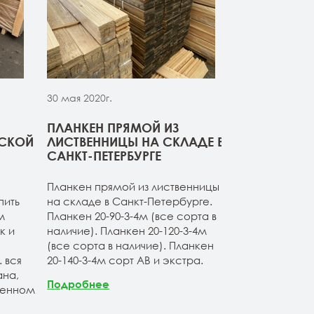
30 мая 2020г.
30 мая 2020г.
ПЛАНКЕН ПРЯМОЙ ИЗ
СВЕЖИЙ ПР
РСКОЙ
ЛИСТВЕННИЦЫ НА СКЛАДЕ В
ДОСКИ ИЗ 
САНКТ-ПЕТЕРБУРГЕ
Компания ОО
Планкен прямой из лиственницы
начало сезон
пить
на складе в Санкт-Петербурге.
товарные оста
м
Планкен 20-90-3-4м (все сорта в
расширяет а
к и
наличие). Планкен 20-120-3-4м
продукции. Б
(все сорта в наличие). Планкен
ассортимент 
 вся
20-140-3-4м сорт АВ и экстра.
лиственницы 
на,
Продукция по
Подробнее
венном
Санкт-Петерб
заводских