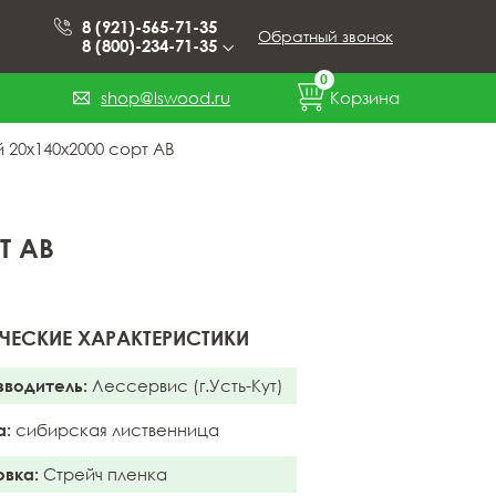
8 (921)-565-71-35
Обратный звонок
8 (800)-234-71-35
0
shop@lswood.ru
Корзина
20x140x2000 сорт АВ
Т АВ
ЧЕСКИЕ ХАРАКТЕРИСТИКИ
зводитель:
Лессервис (г.Усть-Кут)
а:
сибирская лиственница
овка:
Стрейч пленка