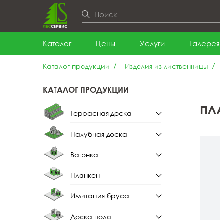
Каталог
Цены
Услуги
Галерея
Каталог продукции
Изделия из лиственницы
КАТАЛОГ ПРОДУКЦИИ
ПЛ
Террасная доска
Палубная доска
Террасная доска из
лиственницы
Вагонка
Палубная доска из
лиственницы
Планкен
Вагонка штиль
Имитация бруса
Планкен прямой
Вагонка штиль из
лиственницы
Доска пола