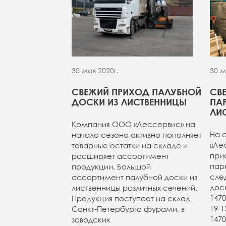
30 мая 2020г.
30 м
МОЙ ИЗ
СВЕЖИЙ ПРИХОД ПАЛУБНОЙ
СВ
 НА СКЛАДЕ В
ДОСКИ ИЗ ЛИСТВЕННИЦЫ
ПА
УРГЕ
ЛИ
Компания ООО «Лессервис» на
из лиственницы
На 
начало сезона активно пополняет
т-Петербурге.
«Ле
товарные остатки на складе и
4м (все сорта в
при
расширяет ассортимент
н 20-120-3-4м
пар
продукции. Большой
ичие). Планкен
сле
ассортимент палубной доски из
АВ и экстра.
дос
лиственницы различных сечений.
147
Продукция поступает на склад
19-
Санкт-Петербурга фурами, в
147
заводских