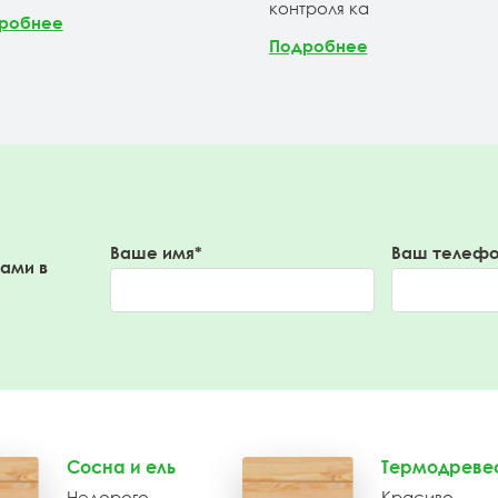
контроля ка
робнее
Подробнее
Ваше имя*
Ваш телефо
вами в
Сосна и ель
Термодреве
Недорого
Красиво