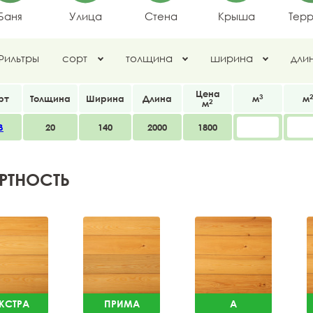
Баня
Улица
Стена
Крыша
Тер
Фильтры
сорт
толщина
ширина
дли
Цена
3
рт
Толщина
Ширина
Длина
м
м
2
м
В
20
140
2000
1800
РТНОСТЬ
КСТРА
ПРИМА
A