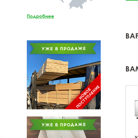
Мебельный щит из
лиственницы
Подробнее
Доска обрезная из
лиственницы
ВА
ВА
У