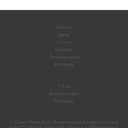
Каталог
Цены
Услуги
Галерея
Полезно знать
Контакты
F.A.Q
Вопрос-ответ
Контакты
г. Санкт-Петербург, Всеволожский район п.Бугры
трасса Юкки-Кузьмолово, 7-й км д 1 (800метров от