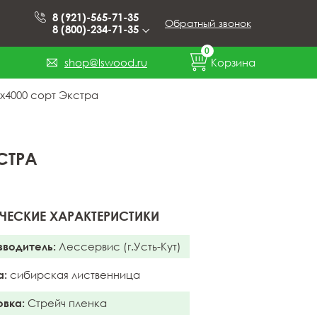
8 (921)-565-71-35
Обратный звонок
8 (800)-234-71-35
0
shop@lswood.ru
Корзина
x4000 сорт Экстра
СТРА
ЧЕСКИЕ ХАРАКТЕРИСТИКИ
зводитель:
Лессервис (г.Усть-Кут)
а:
сибирская лиственница
овка:
Стрейч пленка