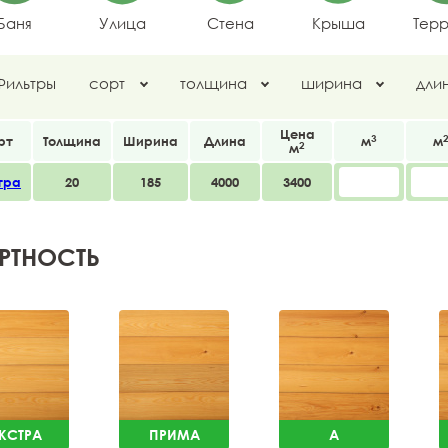
Баня
Улица
Стена
Крыша
Тер
Фильтры
сорт
толщина
ширина
дли
Цена
3
рт
Толщина
Ширина
Длина
м
м
2
м
тра
20
185
4000
3400
РТНОСТЬ
КСТРА
ПРИМА
A