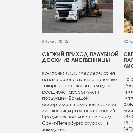
30 мая 2020г.
30 м
МОЙ ИЗ
СВЕЖИЙ ПРИХОД ПАЛУБНОЙ
СВ
 НА СКЛАДЕ В
ДОСКИ ИЗ ЛИСТВЕННИЦЫ
ПА
УРГЕ
ЛИ
Компания ООО «Лессервис» на
из лиственницы
На 
начало сезона активно пополняет
т-Петербурге.
«Ле
товарные остатки на складе и
4м (все сорта в
при
расширяет ассортимент
н 20-120-3-4м
пар
продукции. Большой
ичие). Планкен
сле
ассортимент палубной доски из
АВ и экстра.
дос
лиственницы различных сечений.
147
Продукция поступает на склад
19-
Санкт-Петербурга фурами, в
147
заводских