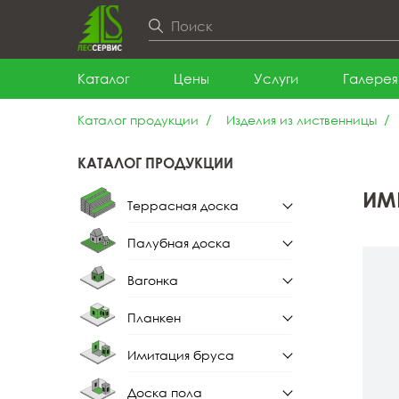
Каталог
Цены
Услуги
Галерея
Каталог продукции
Изделия из лиственницы
КАТАЛОГ ПРОДУКЦИИ
ИМ
Террасная доска
Палубная доска
Террасная доска из
лиственницы
Вагонка
Палубная доска из
лиственницы
Планкен
Вагонка штиль
Имитация бруса
Планкен прямой
Вагонка штиль из
лиственницы
Доска пола