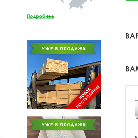
Мебельный щит из
лиственницы
Подробнее
Доска обрезная из
лиственницы
ВА
ВА
У