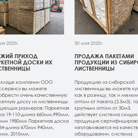
ая 2020г.
30 мая 2020г.
ЕЖИЙ ПРИХОД
ПРОДАЖА ПАКЕТАМИ
РКЕТНОЙ ДОСКИ ИХ
ПРОДУКЦИИ ИЗ СИБИ
СТВЕННИЦЫ
ЛИСТВЕННИЦЫ
складе компании ООО
Продукцию из сибирской
ссервис» вы можете
лиственницы вы можете ку
обрести очень качественную
как в розницу, так и мелки
кетную доску из лиственницы
оптом от пакета,(2.5м3), та
дующих размеров: Паркетная
крупным оптом от 30м3,
ка 19-110-длина 660мм,990мм,
действует система скидок.
0мм 1980мм Паркетная доска
продукция сертифицирова
134-длина 670мм 940мм,
изготавливается на качест
0мм, 2010мм.
оборудовании, система