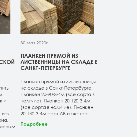
30 мая 2020г.
30 мая 2020г.
ПЛАНКЕН ПРЯМОЙ ИЗ
СВЕЖИЙ ПР
РСКОЙ
ЛИСТВЕННИЦЫ НА СКЛАДЕ В
ДОСКИ ИЗ 
САНКТ-ПЕТЕРБУРГЕ
Компания ОО
Планкен прямой из лиственницы
начало сезон
пить
на складе в Санкт-Петербурге.
товарные оста
м
Планкен 20-90-3-4м (все сорта в
расширяет а
к и
наличие). Планкен 20-120-3-4м
продукции. Б
(все сорта в наличие). Планкен
ассортимент 
 вся
20-140-3-4м сорт АВ и экстра.
лиственницы 
на,
Продукция по
Подробнее
венном
Санкт-Петерб
заводских