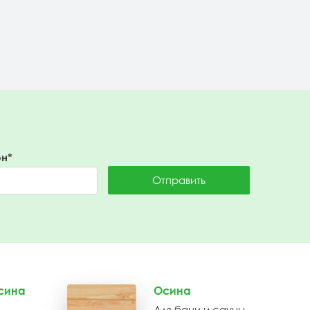
Подробнее
н*
Отправить
сина
Осина
Для бани и сауны