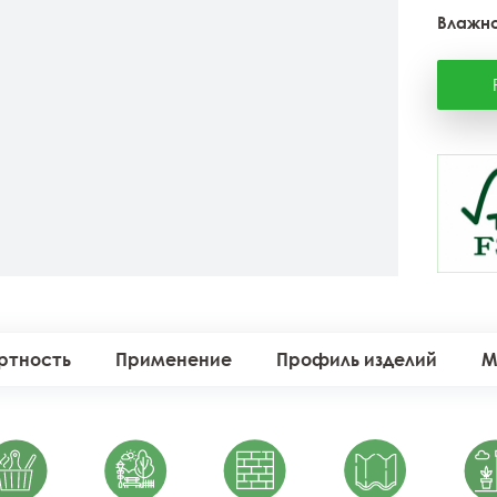
Влажно
ртность
Применение
Профиль изделий
М