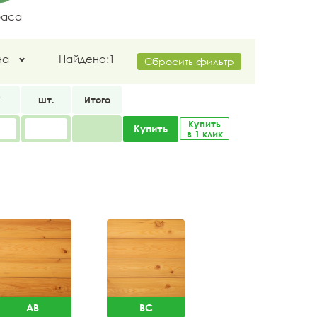
раса
на
Найдено:
1
Сбросить фильтр
2
шт.
Итого
Купить
Купить
в 1 клик
AB
BC