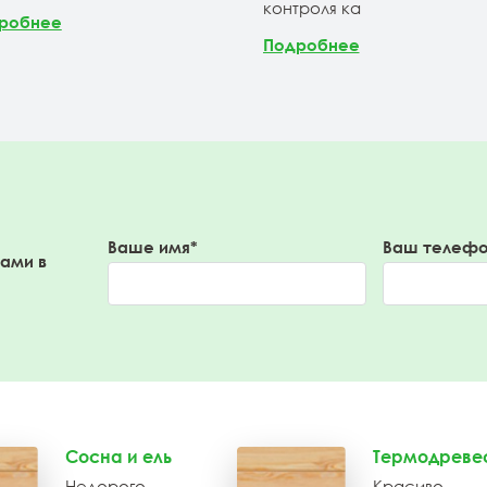
контроля ка
робнее
Подробнее
Ваше имя*
Ваш телефо
вами в
Сосна и ель
Термодреве
Недорого
Красиво