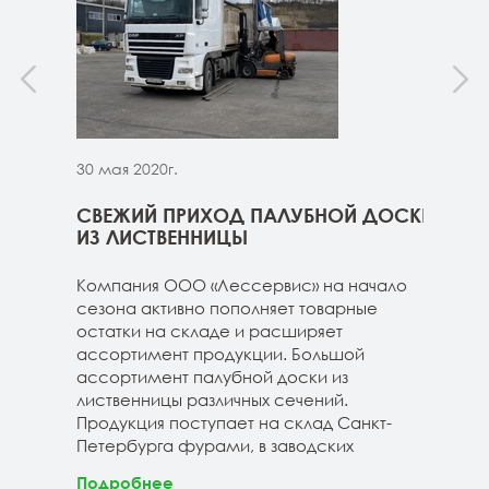
30 мая 2020г.
30 м
ННИЦЫ
СВЕЖИЙ ПРИХОД ПАЛУБНОЙ ДОСКИ
СВЕ
ГЕ
ИЗ ЛИСТВЕННИЦЫ
ДОС
 складе
Компания ООО «Лессервис» на начало
На 
3-4м
сезона активно пополняет товарные
мож
20-3-4м
остатки на складе и расширяет
парк
40-3-4м
ассортимент продукции. Большой
сле
ассортимент палубной доски из
19-1
лиственницы различных сечений.
1980
Продукция поступает на склад Санкт-
670м
Петербурга фурами, в заводских
Под
Подробнее