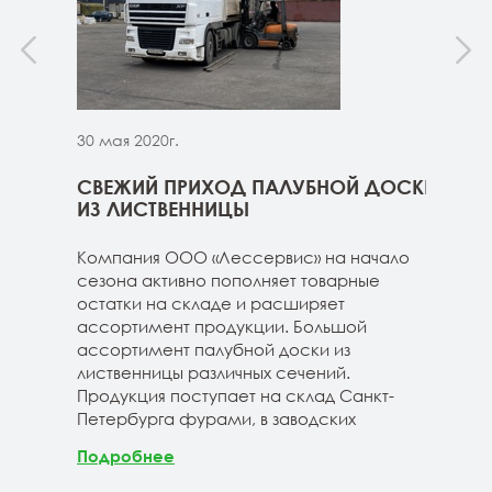
30 мая 2020г.
30 м
ННИЦЫ
СВЕЖИЙ ПРИХОД ПАЛУБНОЙ ДОСКИ
СВЕ
ГЕ
ИЗ ЛИСТВЕННИЦЫ
ДОС
 складе
Компания ООО «Лессервис» на начало
На 
3-4м
сезона активно пополняет товарные
мож
20-3-4м
остатки на складе и расширяет
парк
40-3-4м
ассортимент продукции. Большой
сле
ассортимент палубной доски из
19-1
лиственницы различных сечений.
1980
Продукция поступает на склад Санкт-
670м
Петербурга фурами, в заводских
Под
Подробнее