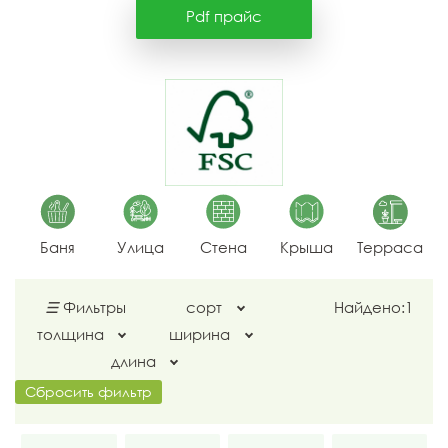
Pdf прайс
Баня
Улица
Стена
Крыша
Терраса
☰
Фильтры
сорт
Найдено:
1
толщина
ширина
длина
Сбросить фильтр