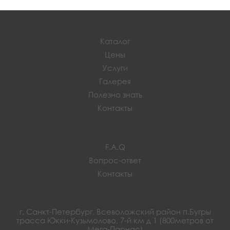
Каталог
Цены
Услуги
Галерея
Полезно знать
Контакты
F.A.Q
Вопрос-ответ
Контакты
г. Санкт-Петербург, Всеволожский район п.Бугры
трасса Юкки-Кузьмолово, 7-й км д 1 (800метров от
Мега-Парнас)