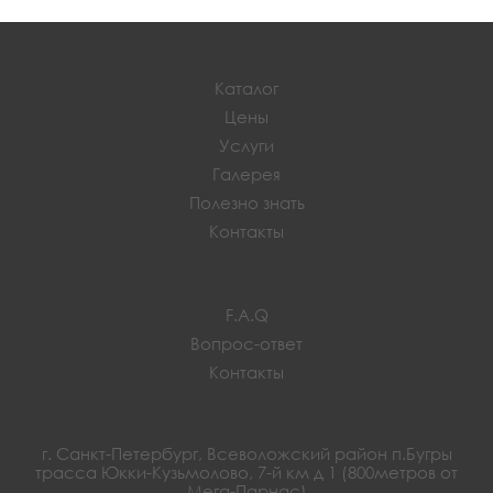
Каталог
Цены
Услуги
Галерея
Полезно знать
Контакты
F.A.Q
Вопрос-ответ
Контакты
г. Санкт-Петербург, Всеволожский район п.Бугры
трасса Юкки-Кузьмолово, 7-й км д 1 (800метров от
Мега-Парнас)