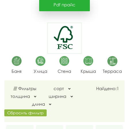
Pdf прайс
Баня
Улица
Стена
Крыша
Терраса
☰
Фильтры
сорт
Найдено:
1
толщина
ширина
длина
Сбросить фильтр