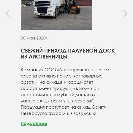
30 мая 2020г.
30 м
ННИЦЫ
СВЕЖИЙ ПРИХОД ПАЛУБНОЙ ДОСКИ
СВЕ
ГЕ
ИЗ ЛИСТВЕННИЦЫ
ДОС
 складе
Компания ООО «Лессервис» на начало
На 
3-4м
сезона активно пополняет товарные
мож
20-3-4м
остатки на складе и расширяет
парк
40-3-4м
ассортимент продукции. Большой
сле
ассортимент палубной доски из
19-1
лиственницы различных сечений.
1980
Продукция поступает на склад Санкт-
670м
Петербурга фурами, в заводских
Под
Подробнее