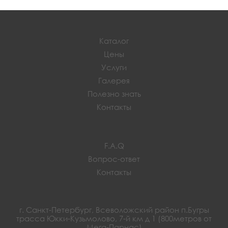
Каталог
Цены
Услуги
Галерея
Полезно знать
Контакты
F.A.Q
Вопрос-ответ
Контакты
г. Санкт-Петербург, Всеволожский район п.Бугры
трасса Юкки-Кузьмолово, 7-й км д 1 (800метров от
Мега-Парнас)