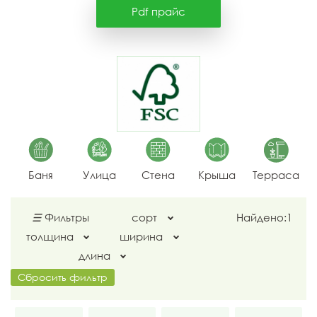
Pdf прайс
Баня
Улица
Стена
Крыша
Терраса
☰
Фильтры
сорт
Найдено:
1
толщина
ширина
длина
Сбросить фильтр