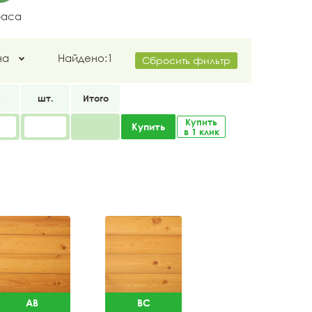
раса
на
Найдено:
1
Сбросить фильтр
2
шт.
Итого
Купить
Купить
в 1 клик
AB
BC