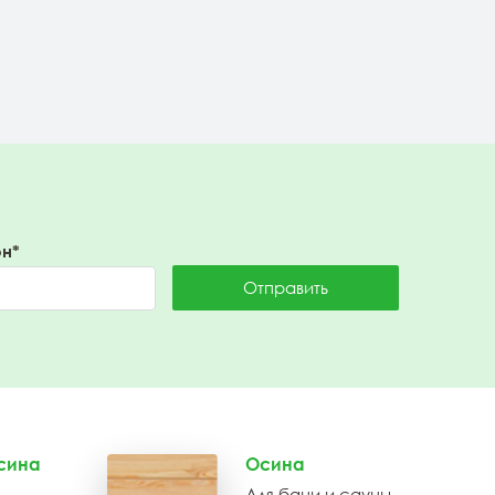
Подробнее
н*
Отправить
сина
Осина
Для бани и сауны