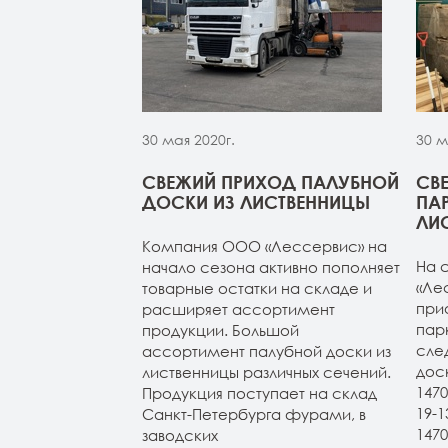
30 мая 2020г.
30 м
МОЙ ИЗ
СВЕЖИЙ ПРИХОД ПАЛУБНОЙ
СВ
 НА СКЛАДЕ В
ДОСКИ ИЗ ЛИСТВЕННИЦЫ
ПА
УРГЕ
ЛИ
Компания ООО «Лессервис» на
из лиственницы
На 
начало сезона активно пополняет
т-Петербурге.
«Ле
товарные остатки на складе и
4м (все сорта в
при
расширяет ассортимент
н 20-120-3-4м
пар
продукции. Большой
ичие). Планкен
сле
ассортимент палубной доски из
АВ и экстра.
дос
лиственницы различных сечений.
147
Продукция поступает на склад
19-
Санкт-Петербурга фурами, в
147
заводских