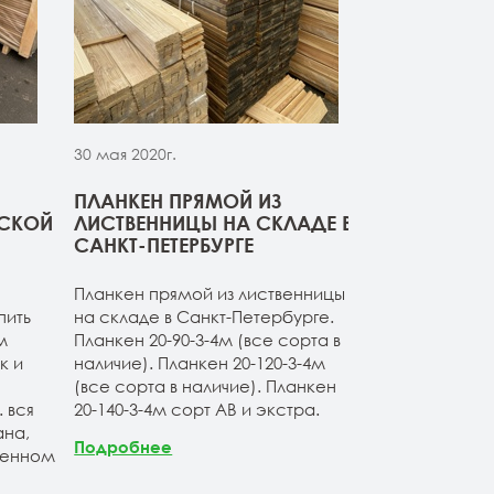
30 мая 2020г.
30 мая 2020г.
ПЛАНКЕН ПРЯМОЙ ИЗ
СВЕЖИЙ ПР
РСКОЙ
ЛИСТВЕННИЦЫ НА СКЛАДЕ В
ДОСКИ ИЗ 
САНКТ-ПЕТЕРБУРГЕ
Компания ОО
Планкен прямой из лиственницы
начало сезон
пить
на складе в Санкт-Петербурге.
товарные оста
м
Планкен 20-90-3-4м (все сорта в
расширяет а
к и
наличие). Планкен 20-120-3-4м
продукции. Б
(все сорта в наличие). Планкен
ассортимент 
 вся
20-140-3-4м сорт АВ и экстра.
лиственницы 
на,
Продукция по
Подробнее
венном
Санкт-Петерб
заводских