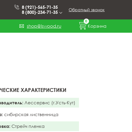
8 (921)-565-71-35
Обратный звонок
8 (800)-234-71-35
0
shop@lswood.ru
Корзина
ЧЕСКИЕ ХАРАКТЕРИСТИКИ
зводитель:
Лессервис (г.Усть-Кут)
а:
сибирская лиственница
овка:
Стрейч пленка