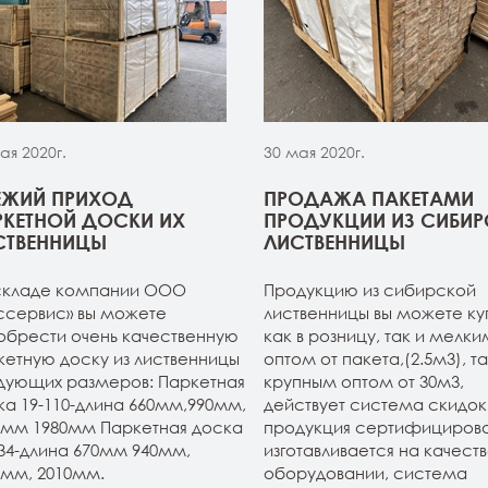
ая 2020г.
30 мая 2020г.
ЕЖИЙ ПРИХОД
ПРОДАЖА ПАКЕТАМИ
РКЕТНОЙ ДОСКИ ИХ
ПРОДУКЦИИ ИЗ СИБИ
СТВЕННИЦЫ
ЛИСТВЕННИЦЫ
складе компании ООО
Продукцию из сибирской
ссервис» вы можете
лиственницы вы можете ку
обрести очень качественную
как в розницу, так и мелки
кетную доску из лиственницы
оптом от пакета,(2.5м3), та
дующих размеров: Паркетная
крупным оптом от 30м3,
ка 19-110-длина 660мм,990мм,
действует система скидок.
0мм 1980мм Паркетная доска
продукция сертифицирова
134-длина 670мм 940мм,
изготавливается на качест
0мм, 2010мм.
оборудовании, система