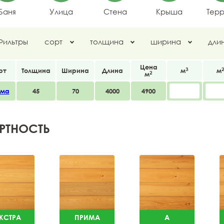
Баня
Улица
Стена
Крыша
Тер
Фильтры
сорт
толщина
ширина
дли
Цена
3
рт
Толщина
Ширина
Длина
м
м
2
м
има
45
70
4000
4900
РТНОСТЬ
КСТРА
ПРИМА
A