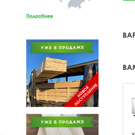
Мебельный щит из
лиственницы
Подробнее
Доска обрезная из
лиственницы
ВА
ВА
У