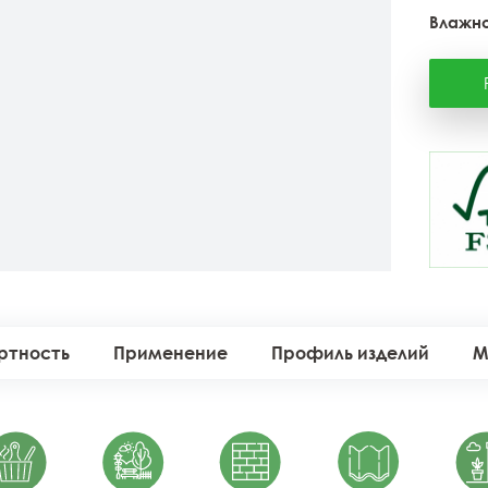
Влажно
ртность
Применение
Профиль изделий
М