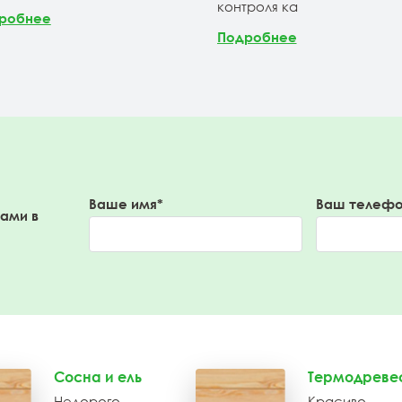
контроля ка
робнее
Подробнее
Ваше имя*
Ваш телефо
вами в
Сосна и ель
Термодреве
Недорого
Красиво