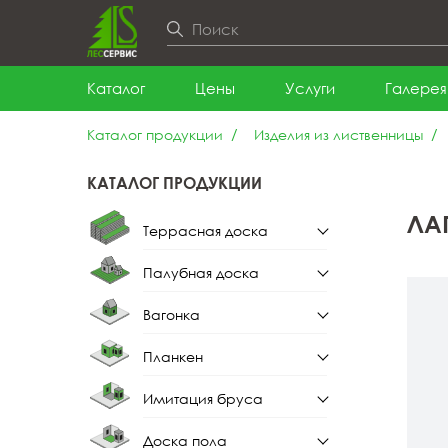
Каталог
Цены
Услуги
Галерея
Каталог продукции
Изделия из лиственницы
КАТАЛОГ ПРОДУКЦИИ
ЛА
Террасная доска
Палубная доска
Террасная доска из
лиственницы
Вагонка
Палубная доска из
лиственницы
Планкен
Вагонка штиль
Имитация бруса
Планкен прямой
Вагонка штиль из
лиственницы
Доска пола