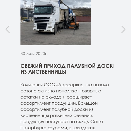
30 мая 2020г.
30 м
ННИЦЫ
СВЕЖИЙ ПРИХОД ПАЛУБНОЙ ДОСКИ
СВЕ
ГЕ
ИЗ ЛИСТВЕННИЦЫ
ДОС
 складе
Компания ООО «Лессервис» на начало
На 
3-4м
сезона активно пополняет товарные
мож
20-3-4м
остатки на складе и расширяет
парк
40-3-4м
ассортимент продукции. Большой
сле
ассортимент палубной доски из
19-1
лиственницы различных сечений.
1980
Продукция поступает на склад Санкт-
670м
Петербурга фурами, в заводских