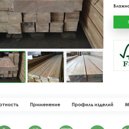
Влажно
ртность
Применение
Профиль изделий
М