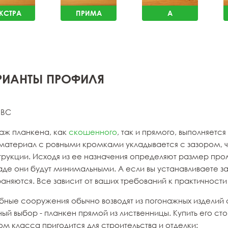
КСТРА
ПРИМА
A
РИАНТЫ ПРОФИЛЯ
 ВС
аж планкена, как
скошенного
, так и прямого, выполняет
материал с ровными кромками укладывается с зазором, чт
трукции. Исходя из ее назначения определяют размер пр
де они будут минимальными. А если вы устанавливаете за
аняются. Все зависит от ваших требований к практичности
бные сооружения обычно возводят из погонажных изделий 
ый выбор - планкен прямой из лиственницы. Купить его ст
м класса пригодится для строительства и отделки: