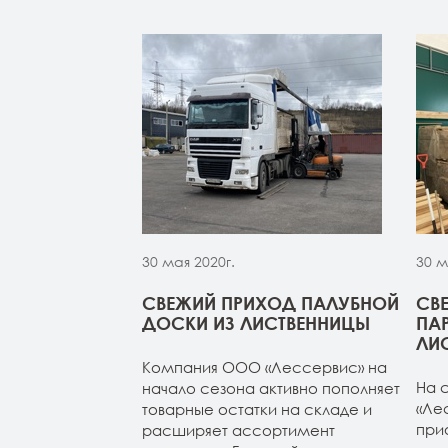
30 мая 2020г.
30 м
МОЙ ИЗ
СВЕЖИЙ ПРИХОД ПАЛУБНОЙ
СВ
 НА СКЛАДЕ В
ДОСКИ ИЗ ЛИСТВЕННИЦЫ
ПА
УРГЕ
ЛИ
Компания ООО «Лессервис» на
из лиственницы
На 
начало сезона активно пополняет
т-Петербурге.
«Ле
товарные остатки на складе и
4м (все сорта в
при
расширяет ассортимент