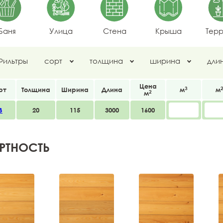
Баня
Улица
Стена
Крыша
Тер
Фильтры
сорт
толщина
ширина
дли
Цена
3
рт
Толщина
Ширина
Длина
м
м
2
м
В
20
115
3000
1600
РТНОСТЬ