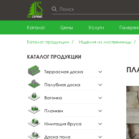
Каталог
Цены
Услуги
Галерея
Каталог продукции
Изделия из лиственницы
КАТАЛОГ ПРОДУКЦИИ
ПЛ
Террасная доска
Палубная доска
Террасная доска из
лиственницы
Вагонка
Палубная доска из
лиственницы
Планкен
Вагонка штиль
Имитация бруса
Планкен прямой
Вагонка штиль из
лиственницы
Доска пола