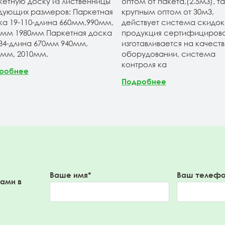
кетную доску из лиственницы
оптом от пакета,(2.5м3), та
дующих размеров: Паркетная
крупным оптом от 30м3,
ка 19-110-длина 660мм,990мм,
действует система скидок.
0мм 1980мм Паркетная доска
продукция сертифицирова
134-длина 670мм 940мм,
изготавливается на качест
0мм, 2010мм.
оборудовании, система
контроля ка
робнее
Подробнее
Ваше имя*
Ваш телефо
вами в