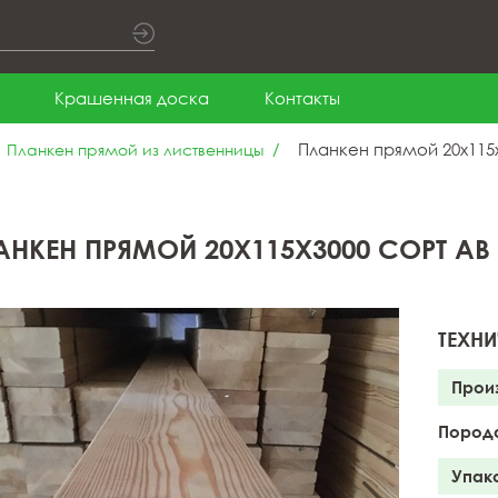
Крашенная доска
Контакты
Планкен прямой 20x115x
Планкен прямой из лиственницы
АНКЕН ПРЯМОЙ 20X115X3000 СОРТ АВ
ТЕХНИ
Прои
Пород
Упак