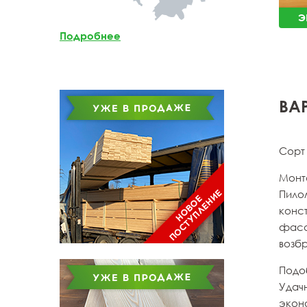
Мебельный щит из
Э
лиственницы
Подробнее
Доска обрезная из
лиственницы
ВА
Сорт
Монт
Пило
конс
фаса
возбр
Подо
Удачн
эконо