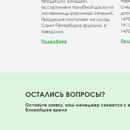
н 20-120-3-4м
пар
продукции. Большой
ичие). Планкен
сле
ассортимент палубной доски из
АВ и экстра.
дос
лиственницы различных сечений.
147
Продукция поступает на склад
19-
Санкт-Петербурга фурами, в
147
заводских
Под
Подробнее
ОСТАЛИСЬ ВОПРОСЫ?
Оставьте заявку, наш менеджер свяжется с 
ближайшее время