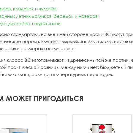
раев, кладовок и чуланов;
зонных летних домиков, беседок и навесов;
док для собак и курятников.
асно стандартам, на внешней стороне доски ВС могут при
ические пороки: вмятины, вырывы, запилы, сколы, несквоз
ичения в размерах и количестве.
ия класса ВС изготавливают из древесины той же партии, 
кой практической разницы между ними нет: бюджетный пил
ействию влаги, солнца, температурных перепадов.
М МОЖЕТ ПРИГОДИТЬСЯ