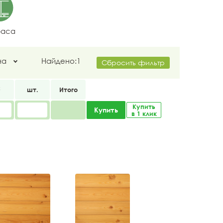
раса
на
Найдено:
1
Сбросить фильтр
2
шт.
Итого
Купить
Купить
в 1 клик