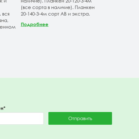
к и
наличие). Планкен 20-120-3-4м
продукции. Б
(все сорта в наличие). Планкен
ассортимент 
 вся
20-140-3-4м сорт АВ и экстра.
лиственницы 
на,
Продукция по
Подробнее
венном
Санкт-Петерб
заводских
Подробнее
н*
Отправить