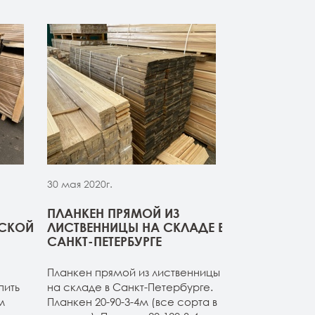
30 мая 2020г.
30 мая 2020г.
ПЛАНКЕН ПРЯМОЙ ИЗ
СВЕЖИЙ ПР
РСКОЙ
ЛИСТВЕННИЦЫ НА СКЛАДЕ В
ДОСКИ ИЗ 
САНКТ-ПЕТЕРБУРГЕ
Компания ОО
Планкен прямой из лиственницы
начало сезон
пить
на складе в Санкт-Петербурге.
товарные оста
м
Планкен 20-90-3-4м (все сорта в
расширяет а