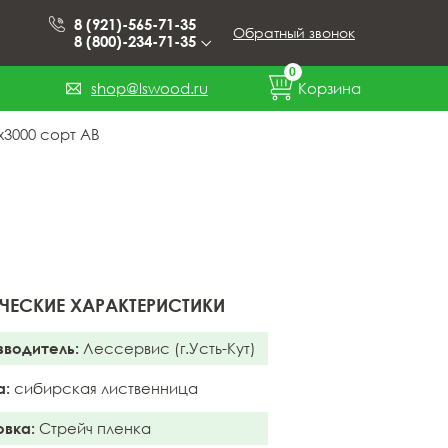
8 (921)-565-71-35
Обратный звонок
8 (800)-234-71-35
0
shop@lswood.ru
Корзина
3000 сорт АВ
ЧЕСКИЕ ХАРАКТЕРИСТИКИ
зводитель:
Лессервис (г.Усть-Кут)
а:
сибирская лиственница
овка:
Стрейч пленка