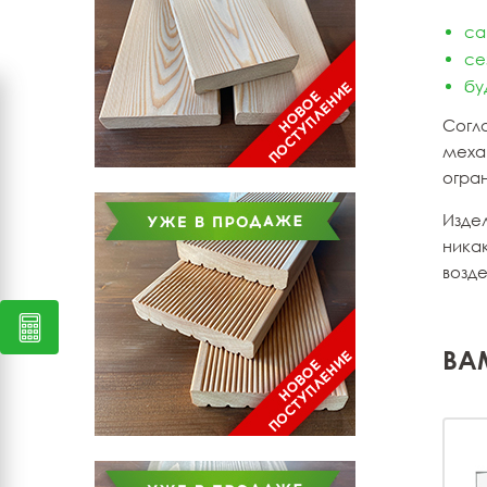
са
се
бу
Согл
механ
огран
Издел
ника
возд
ВА