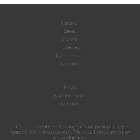
Каталог
Цены
Услуги
Галерея
Полезно знать
Контакты
F.A.Q
Вопрос-ответ
Контакты
г. Санкт-Петербург, Всеволожский район п.Бугры
трасса Юкки-Кузьмолово, 7-й км д 1 (800метров от
Мега-Парнас)