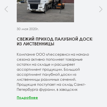
30 мая 2020г.
30 м
ННИЦЫ
СВЕЖИЙ ПРИХОД ПАЛУБНОЙ ДОСКИ
СВЕ
ГЕ
ИЗ ЛИСТВЕННИЦЫ
ДОС
 складе
Компания ООО «Лессервис» на начало
На 
3-4м
сезона активно пополняет товарные
мож
20-3-4м
остатки на складе и расширяет
парк
40-3-4м
ассортимент продукции. Большой
сле
ассортимент палубной доски из
19-1
лиственницы различных сечений.
1980
Продукция поступает на склад Санкт-
670м
Петербурга фурами, в заводских
Под
Подробнее