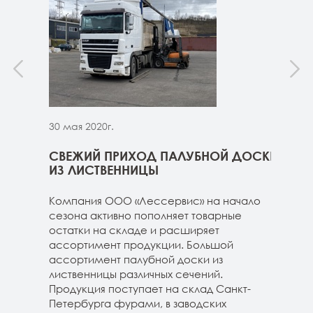
30 мая 2020г.
30 м
ННИЦЫ
СВЕЖИЙ ПРИХОД ПАЛУБНОЙ ДОСКИ
СВЕ
ГЕ
ИЗ ЛИСТВЕННИЦЫ
ДОС
 складе
Компания ООО «Лессервис» на начало
На 
3-4м
сезона активно пополняет товарные
мож
20-3-4м
остатки на складе и расширяет
парк
40-3-4м
ассортимент продукции. Большой
сле
ассортимент палубной доски из
19-1
лиственницы различных сечений.
1980
Продукция поступает на склад Санкт-
670м
Петербурга фурами, в заводских
Под