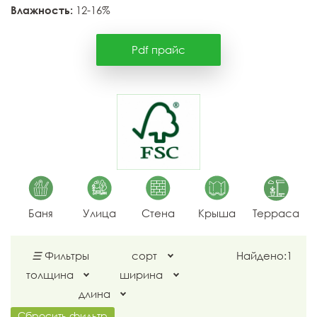
Влажность:
12-16%
Pdf прайс
Баня
Улица
Стена
Крыша
Терраса
☰
Фильтры
сорт
Найдено:
1
толщина
ширина
длина
Сбросить фильтр